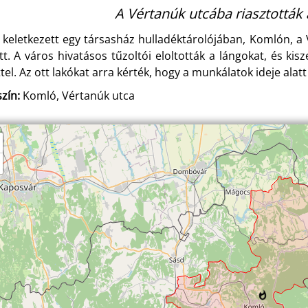
A Vértanúk utcába riasztották 
 keletkezett egy társasház hulladéktárolójában, Komlón, 
tt. A város hivatásos tűzoltói eloltották a lángokat, és kis
ttel. Az ott lakókat arra kérték, hogy a munkálatok ideje ala
zín:
Komló, Vértanúk utca