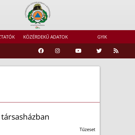
ZTATÓK
KÖZÉRDEKŰ ADATOK
GYIK
i társasházban
Tűzeset