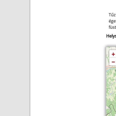
Tűz
ége
füs
Helys
+
−