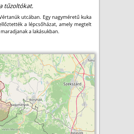
a tűzoltókat.
a Vértanúk utcában. Egy nagyméretű kuka
zellőztették a lépcsőházat, amely megtelt
tt maradjanak a lakásukban.