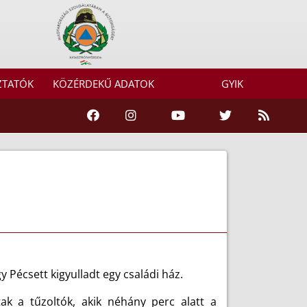
ZTATÓK
KÖZÉRDEKŰ ADATOK
GYIK
 Pécsett kigyulladt egy családi ház.
k a tűzoltók, akik néhány perc alatt a