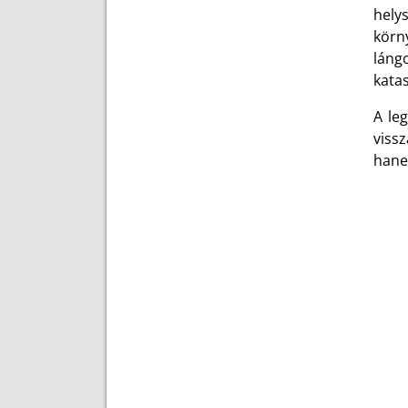
hely
körn
láng
katas
A le
vissz
hanem