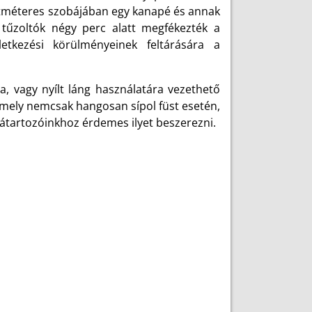
zetméteres szobájában egy kanapé és annak
A tűzoltók négy perc alatt megfékezték a
etkezési körülményeinek feltárására a
, vagy nyílt láng használatára vezethető
, amely nemcsak hangosan sípol füst esetén,
zátartozóinkhoz érdemes ilyet beszerezni.