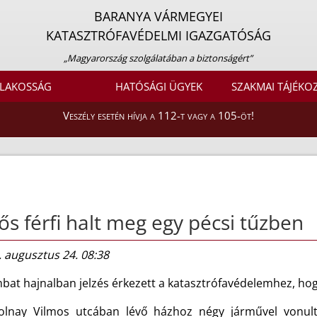
BARANYA VÁRMEGYEI
KATASZTRÓFAVÉDELMI IGAZGATÓSÁG
„Magyarország szolgálatában a biztonságért”
LAKOSSÁG
HATÓSÁGI ÜGYEK
SZAKMAI TÁJÉKO
Veszély esetén hívja a 112-t vagy a 105-öt!
ős férfi halt meg egy pécsi tűzben
 augusztus 24. 08:38
at hajnalban jelzés érkezett a katasztrófavédelemhez, hogy
olnay Vilmos utcában lévő házhoz négy járművel vonulta