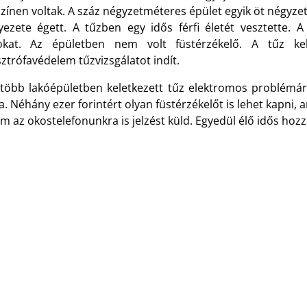
színen voltak. A száz négyzetméteres épület egyik öt négy
yezete égett. A tűzben egy idős férfi életét vesztette. 
okat. Az épületben nem volt füstérzékelő. A tűz kel
ztrófavédelem tűzvizsgálatot indít.
gtöbb lakóépületben keletkezett tűz elektromos problémára
a. Néhány ezer forintért olyan füstérzékelőt is lehet kapni
 az okostelefonunkra is jelzést küld. Egyedül élő idős hoz