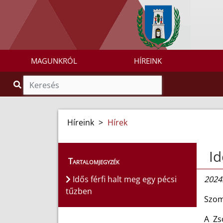
MAGUNKRÓL
HÍREINK
Híreink
>
Hírek
Id
Tartalomjegyzék
Idős férfi halt meg egy pécsi
2024.
tűzben
Szomb
A Zs