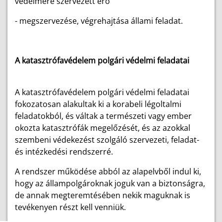
védelmére szervezett erő"
- megszervezése, végrehajtása állami feladat.
A katasztrófavédelem polgári védelmi feladatai
A katasztrófavédelem polgári védelmi feladatai
fokozatosan alakultak ki a korabeli légoltalmi
feladatokból, és váltak a természeti vagy ember
okozta katasztrófák megelőzését, és az azokkal
szembeni védekezést szolgáló szervezeti, feladat-
és intézkedési rendszerré.
A rendszer működése abból az alapelvből indul ki,
hogy az állampolgároknak joguk van a biztonságra,
de annak megteremtésében nekik maguknak is
tevékenyen részt kell venniük.