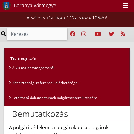
Baranya Vármegye
Veszély esetén hívja a 112-t vagy a 105-öt!
Szakmai tájékoztatók
>
Polgári védelem
Tartalomjegyzék
A vis maior támogatásról
Közbiztonsági referensek elérhetőségei
Letölthető dokumentumok polgármesterek részére
Bemutatkozás
A polgári védelem "a polgárokból a polgárok