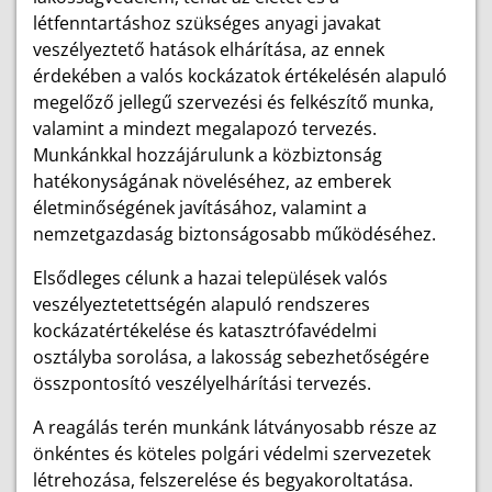
létfenntartáshoz szükséges anyagi javakat
veszélyeztető hatások elhárítása, az ennek
érdekében a valós kockázatok értékelésén alapuló
megelőző jellegű szervezési és felkészítő munka,
valamint a mindezt megalapozó tervezés.
Munkánkkal hozzájárulunk a közbiztonság
hatékonyságának növeléséhez, az emberek
életminőségének javításához, valamint a
nemzetgazdaság biztonságosabb működéséhez.
Elsődleges célunk a hazai települések valós
veszélyeztetettségén alapuló rendszeres
kockázatértékelése és katasztrófavédelmi
osztályba sorolása, a lakosság sebezhetőségére
összpontosító veszélyelhárítási tervezés.
A reagálás terén munkánk látványosabb része az
önkéntes és köteles polgári védelmi szervezetek
létrehozása, felszerelése és begyakoroltatása.