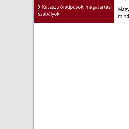
Katasztrófatípusok, magatartási
Magy
szabályok
mind