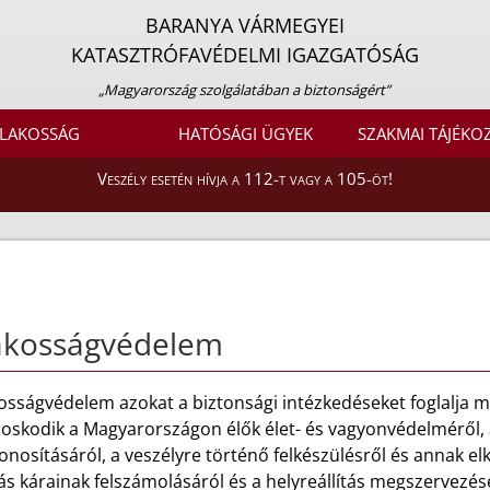
BARANYA VÁRMEGYEI
KATASZTRÓFAVÉDELMI IGAZGATÓSÁG
„Magyarország szolgálatában a biztonságért”
LAKOSSÁG
HATÓSÁGI ÜGYEK
SZAKMAI TÁJÉKO
Veszély esetén hívja a 112-t vagy a 105-öt!
akosságvédelem
kosságvédelem azokat a biztonsági intézkedéseket foglalja 
oskodik a Magyarországon élők élet- és vagyonvédelméről, 
nosításáról, a veszélyre történő felkészülésről és annak el
s kárainak felszámolásáról és a helyreállítás megszervezés