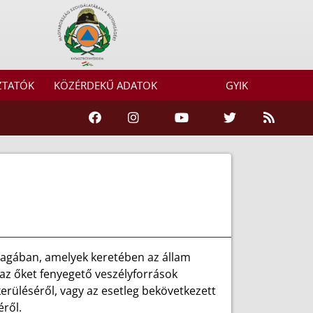
ZTATÓK
KÖZÉRDEKŰ ADATOK
GYIK
magában, amelyek keretében az állam
az őket fenyegető veszélyforrások
kerüléséről, vagy az esetleg bekövetkezett
éről.