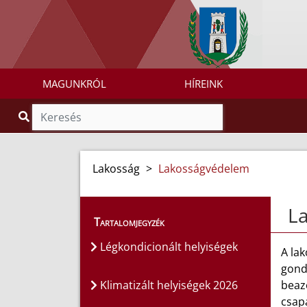
MAGUNKRÓL
HÍREINK
Lakosság
>
Lakosságvédelem
L
Tartalomjegyzék
Légkondicionált helyiségek
A la
gond
Klimatizált helyiségek 2026
beazo
csapá