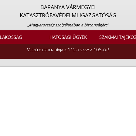
BARANYA VÁRMEGYEI
KATASZTRÓFAVÉDELMI IGAZGATÓSÁG
„Magyarország szolgálatában a biztonságért”
LAKOSSÁG
HATÓSÁGI ÜGYEK
SZAKMAI TÁJÉKO
Veszély esetén hívja a 112-t vagy a 105-öt!