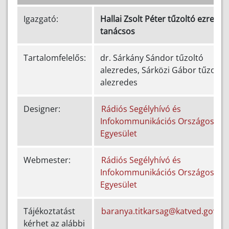
Igazgató:
Hallai Zsolt Péter tűzoltó ezredes
tanácsos
Tartalomfelelős:
dr. Sárkány Sándor tűzoltó
alezredes, Sárközi Gábor tűzoltó
alezredes
Designer:
Rádiós Segélyhívó és
Infokommunikációs Országos
Egyesület
Webmester:
Rádiós Segélyhívó és
Infokommunikációs Országos
Egyesület
Tájékoztatást
baranya.titkarsag@katved.gov.h
kérhet az alábbi