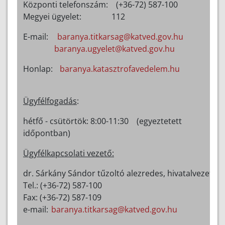
Központi telefonszám: (+36-72) 587-100
Megyei ügyelet: 112
E-mail:
baranya.titkarsag@katved.gov.hu
baranya.ugyelet@katved.gov.hu
Honlap:
baranya.katasztrofavedelem.hu
Ügyfélfogadás
:
hétfő - csütörtök: 8:00-11:30 (egyeztetett
időpontban)
Ügyfélkapcsolati vezető:
dr. Sárkány Sándor tűzoltó alezredes, hivatalvezető
Tel.: (+36-72) 587-100
Fax: (+36-72) 587-109
e-mail:
baranya.titkarsag@katved.gov.hu