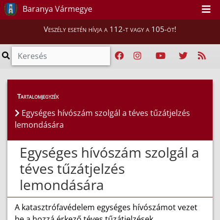
Baranya Vármegye
Veszély esetén hívja a 112-t vagy a 105-öt!
GYIK
>
Tűzjelzés, téves jelzés
Tartalomjegyzék
Egységes hívószám szolgál a téves tűzátjelzés
lemondására
Egységes hívószám szolgál a
téves tűzátjelzés
lemondására
A katasztrófavédelem egységes hívószámot vezet
be a hozzá érkező téves tűzátjelzések