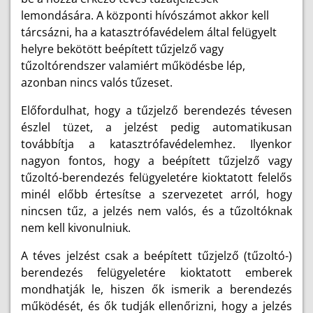
lemondására. A központi hívószámot akkor kell
tárcsázni, ha a katasztrófavédelem által felügyelt
helyre bekötött beépített tűzjelző vagy
tűzoltórendszer valamiért működésbe lép,
azonban nincs valós tűzeset.
Előfordulhat, hogy a tűzjelző berendezés tévesen
észlel tüzet, a jelzést pedig automatikusan
továbbítja a katasztrófavédelemhez. Ilyenkor
nagyon fontos, hogy a beépített tűzjelző vagy
tűzoltó-berendezés felügyeletére kioktatott felelős
minél előbb értesítse a szervezetet arról, hogy
nincsen tűz, a jelzés nem valós, és a tűzoltóknak
nem kell kivonulniuk.
A téves jelzést csak a beépített tűzjelző (tűzoltó-)
berendezés felügyeletére kioktatott emberek
mondhatják le, hiszen ők ismerik a berendezés
működését, és ők tudják ellenőrizni, hogy a jelzés