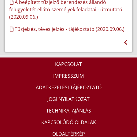
A beépített tűzjelző berendezés állandó
felügyeletét ellátó személyek feladatai - útmutató
(2020.09.06.)
Tűzjelzés, téves jelzés - tájékoztató (2020.09.06.)
KAPCSOLAT
IMPRESSZUM
ADATKEZELÉSI TÁJÉKOZTATÓ
JOGI NYILATKOZAT
TECHNIKAI AJÁNLÁS
KAPCSOLÓDÓ OLDALAK
OLDALTÉRKÉP