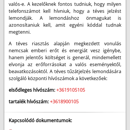
valós-e. A kezelőknek fontos tudniuk, hogy milyen
telefonszámot kell hívniuk, hogy a téves jelzést
lemondják. A lemondáshoz önmagukat is
azonosítaniuk kell, amit egyéni kóddal tudnak
megtenni.
A téves riasztás alapján megkezdett vonulás
nemcsak emberi erőt és energiát vesz igénybe,
hanem jelentős költséget is generál, mindemellett
elvonja az erőforrásokat a valós eseményektől,
beavatkozásoktól. A téves tűzátjelzés lemondására
szolgáló központi hívószámok a következőek:
elsődleges hívószám:
+3619105105
tartalék hívószám:
+3618900105
Kapcsolódó dokumentumok: