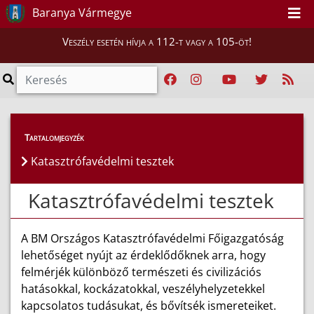
Baranya Vármegye
Veszély esetén hívja a 112-t vagy a 105-öt!
Lakosság
>
Katasztrófavédelmi tesztek
Tartalomjegyzék
Katasztrófavédelmi tesztek
Katasztrófavédelmi tesztek
A BM Országos Katasztrófavédelmi Főigazgatóság
lehetőséget nyújt az érdeklődőknek arra, hogy
felmérjék különböző természeti és civilizációs
hatásokkal, kockázatokkal, veszélyhelyzetekkel
kapcsolatos tudásukat, és bővítsék ismereteiket.