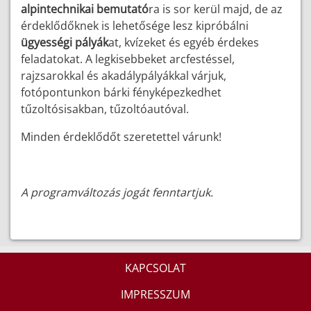
alpintechnikai bemutató
ra is sor kerül majd, de az
érdeklődőknek is lehetősége lesz kipróbálni
ügyességi pályák
at, kvízeket és egyéb érdekes
feladatokat. A legkisebbeket arcfestéssel,
rajzsarokkal és akadálypályákkal várjuk,
fotópontunkon bárki fényképezkedhet
tűzoltósisakban, tűzoltóautóval.
Minden érdeklődőt szeretettel várunk!
A programváltozás jogát fenntartjuk.
KAPCSOLAT
IMPRESSZUM