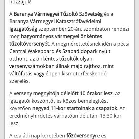
hozzájuk!
A
Baranya Vármegyei Tűzoltó Szövetség
és a
Baranya Vármegyei Katasztrófavédelmi
Igazgatóság
szeptember 20-án, szombaton rendezi
meg
hagyományos vármegyei önkéntes
tűzoltóversenyét
. A megmérettetésnek idén a pécsi
Central Wakeboard és Szabadidőpark nyújt
otthont, az önkéntes tűzoltók olyan
versenyszámokban állnak majd rajthoz, mint
váltófutás vagy éppen
kismotorfecskendő-
szerelés.
A
verseny megnyitója délelőtt 10 órakor lesz
, az
igazgatói köszöntőt és közös bemelegítést
követően
negyed 11-kor startolnak a csapatok
. Az
eredményhirdetés várhatóan délután, 13:30-kor
lesz.
A családi nap keretében
főzőverseny
re és