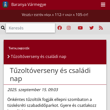
Baranya Vármegye
Veszély esetén hívja a 112-t vagy a 105-öt!
Híreink
>
Hírek
Tartalomjegyzék
Tűzoltóverseny és családi nap
Tűzoltóverseny és családi
nap
2025. szeptember 15. 09:03
Önkéntes tűzoltók fogják ellepni szombaton a
tüskésréti szabadidőparkot. Gyere és csatlakozz