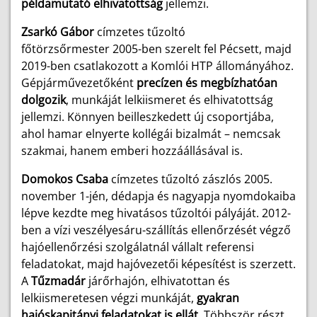
példamutató elhivatottság
jellemzi.
Zsarkó Gábor
címzetes tűzoltó
főtörzsőrmester
2005-ben szerelt fel Pécsett, majd
2019-ben csatlakozott a Komlói HTP állományához.
Gépjárművezetőként
precízen és megbízhatóan
dolgozik
, munkáját lelkiismeret és elhivatottság
jellemzi. Könnyen beilleszkedett új csoportjába,
ahol hamar elnyerte kollégái bizalmát – nemcsak
szakmai, hanem emberi hozzáállásával is.
Domokos Csaba
címzetes tűzoltó zászlós
2005.
november 1-jén, dédapja és nagyapja nyomdokaiba
lépve kezdte meg hivatásos tűzoltói pályáját. 2012-
ben a vízi veszélyesáru-szállítás ellenőrzését végző
hajóellenőrzési szolgálatnál vállalt referensi
feladatokat, majd hajóvezetői képesítést is szerzett.
A
Tűzmadár
járőrhajón, elhivatottan és
lelkiismeretesen végzi munkáját,
gyakran
hajóskapitányi feladatokat is ellát
. Többször részt