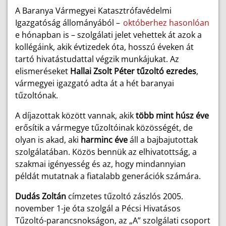
A Baranya Vármegyei Katasztrófavédelmi
Igazgatóság állományából –
októberhez hasonlóan
e hónapban is – szolgálati jelet vehettek át azok a
kollégáink, akik évtizedek óta, hosszú éveken át
tartó hivatástudattal végzik munkájukat. Az
elismeréseket
Hallai Zsolt Péter tűzoltó ezredes
,
vármegyei igazgató adta át a hét baranyai
tűzoltónak.
A díjazottak között vannak, akik
több mint húsz éve
erősítik a vármegye tűzoltóinak közösségét, de
olyan is akad, aki
harminc éve
áll a bajbajutottak
szolgálatában. Közös bennük az elhivatottság, a
szakmai igényesség és az, hogy mindannyian
példát mutatnak a fiatalabb generációk számára.
Dudás Zoltán
címzetes tűzoltó zászlós
2005.
november 1-je óta szolgál a Pécsi Hivatásos
Tűzoltó-parancsnokságon, az „A” szolgálati csoport