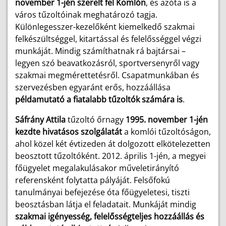
november 1-jén szerelt fel Komlón
, és azóta is a
város tűzoltóinak meghatározó tagja.
Különlegesszer-kezelőként kiemelkedő szakmai
felkészültséggel, kitartással és felelősséggel végzi
munkáját. Mindig számíthatnak rá bajtársai –
legyen szó beavatkozásról, sportversenyről vagy
szakmai megmérettetésről. Csapatmunkában és
szervezésben egyaránt erős, hozzáállása
példamutató a fiatalabb tűzoltók számára is
.
Sáfrány Attila
tűzoltó őrnagy
1995. november 1-jén
kezdte hivatásos szolgálatát
a komlói tűzoltóságon,
ahol közel két évtizeden át dolgozott elkötelezetten
beosztott tűzoltóként. 2012. április 1-jén, a megyei
főügyelet megalakulásakor műveletirányító
referensként folytatta pályáját. Felsőfokú
tanulmányai befejezése óta főügyeletesi, tiszti
beosztásban látja el feladatait. Munkáját mindig
szakmai igényesség, felelősségteljes hozzáállás és