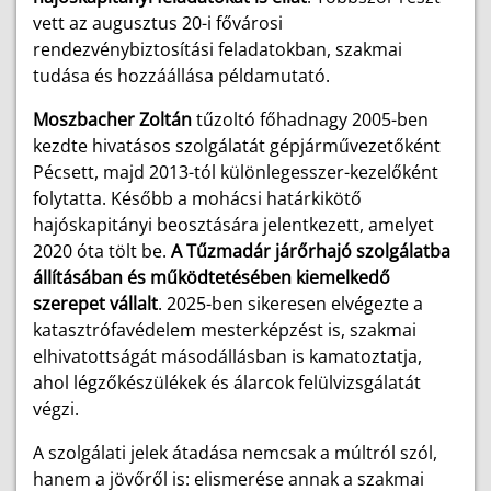
vett az augusztus 20-i fővárosi
rendezvénybiztosítási feladatokban, szakmai
tudása és hozzáállása példamutató.
Moszbacher Zoltán
tűzoltó főhadnagy
2005-ben
kezdte hivatásos szolgálatát gépjárművezetőként
Pécsett, majd 2013-tól különlegesszer-kezelőként
folytatta. Később a mohácsi határkikötő
hajóskapitányi beosztására jelentkezett, amelyet
2020 óta tölt be.
A Tűzmadár járőrhajó szolgálatba
állításában és működtetésében kiemelkedő
szerepet vállalt
. 2025-ben sikeresen elvégezte a
katasztrófavédelem mesterképzést is, szakmai
elhivatottságát másodállásban is kamatoztatja,
ahol légzőkészülékek és álarcok felülvizsgálatát
végzi.
A szolgálati jelek átadása nemcsak a múltról szól,
hanem a jövőről is: elismerése annak a szakmai