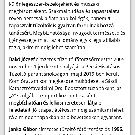
különlegesszer-kezelőjeként és műszaki
megbízottjaként. Szakmai tudása és tapasztalata
révén nemcsak a fiatalabb kollégák, hanem
a
tapasztalt tűzoltók is gyakran fordulnak hozzá
tanácsért
. Megbízhatósága, nyugodt természete és
igényessége miatt az állomány egyik legstabilabb
tagja, akire mindig lehet számítani.
Bakó József
címzetes tűzoltó főtörzsőrmester
2005.
november 1-jén kezdte pályáját a Pécsi Hivatásos
Tűzoltó-parancsnokságon, majd 2019-ben került
Komlóra, amikor megkezdte működését a Sásdi
Katasztrófavédelmi Őrs. Beosztott tűzoltóként, az
„A” szolgálati csoport központosaként
megbízhatóan és lelkiismeretesen látja el
feladatait
. Jó csapatjátékos, mindig számítani lehet
rá a mindennapokban és a bevetéseken egyaránt.
Jankó Gábor
címzetes tűzoltó főtörzszászlós
1995.