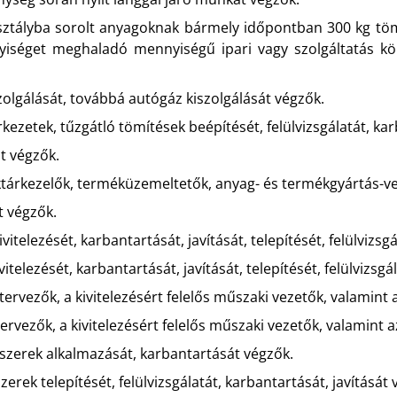
 osztályba sorolt anyagoknak bármely időpontban 300 kg
iséget meghaladó mennyiségű ipari vagy szolgáltatás köré
iszolgálását, továbbá autógáz kiszolgálását végzők.
rkezetek, tűzgátló tömítések beépítését, felülvizsgálatát, kar
át végzők.
aktárkezelők, terméküzemeltetők, anyag- és termékgyártás-v
t végzők.
itelezését, karbantartását, javítását, telepítését, felülvizsg
telezését, karbantartását, javítását, telepítését, felülvizsgá
tervezők, a kivitelezésért felelős műszaki vezetők, valami
ervezők, a kivitelezésért felelős műszaki vezetők, valamin
szerek alkalmazását, karbantartását végzők.
erek telepítését, felülvizsgálatát, karbantartását, javítását 