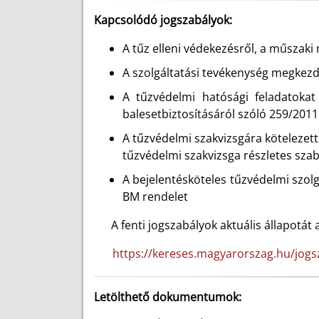
Kapcsolódó jogszabályok:
A tűz elleni védekezésről, a műszaki 
A szolgáltatási tevékenység megkezdé
A tűzvédelmi hatósági feladatokat
balesetbiztosításáról szóló 259/2011. 
A tűzvédelmi szakvizsgára kötelezett
tűzvédelmi szakvizsga részletes szabá
A bejelentésköteles tűzvédelmi szolg
BM rendelet
A fenti jogszabályok aktuális állapotát a
https://kereses.magyarorszag.hu/jogs
Letölthető dokumentumok: