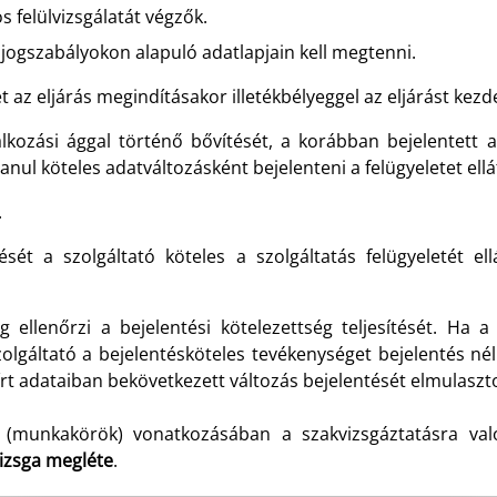
felülvizsgálatát végzők.
 jogszabályokon alapuló adatlapjain kell megtenni.
et az eljárás megindításakor illetékbélyeggel az eljárást kez
lkozási ággal történő bővítését, a korábban bejelentett 
ul köteles adatváltozásként bejelenteni a felügyeletet ell
.
ését a szolgáltató köteles a szolgáltatás felügyeletét 
g ellenőrzi a bejelentési kötelezettség teljesítését. Ha a
olgáltató a bejelentésköteles tevékenységet bejelentés nélk
őírt adataiban bekövetkezett változás bejelentését elmulaszto
k (munkakörök) vonatkozásában a szakvizsgáztatásra való
izsga megléte
.