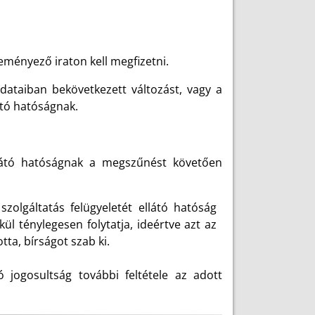
deményező iraton kell megfizetni.
adataiban bekövetkezett változást, vagy a
átó hatóságnak.
ellátó hatóságnak a megszűnést követően
 szolgáltatás felügyeletét ellátó hatóság
ül ténylegesen folytatja, ideértve azt az
tta, bírságot szab ki.
 jogosultság további feltétele az adott