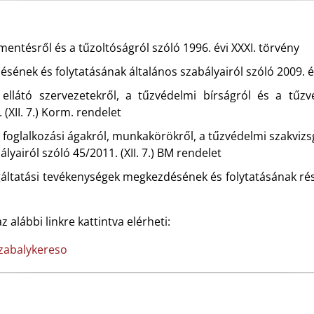
mentésről és a tűzoltóságról szóló 1996. évi XXXI. törvény
sének és folytatásának általános szabályairól szóló 2009. é
 ellátó szervezetekről, a tűzvédelmi bírságról és a tűzv
(XII. 7.) Korm. rendelet
 foglalkozási ágakról, munkakörökről, a tűzvédelmi szakviz
lyairól szóló 45/2011. (XII. 7.) BM rendelet
áltatási tevékenységek megkezdésének és folytatásának részle
z alábbi linkre kattintva elérheti:
zabalykereso