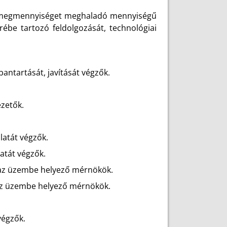
 tömegmennyiséget meghaladó mennyiségű
be tartozó feldolgozását, technológiai
bantartását, javítását végzők.
ezetők.
álatát végzők.
latát végzők.
nt az üzembe helyező mérnökök.
t az üzembe helyező mérnökök.
végzők.