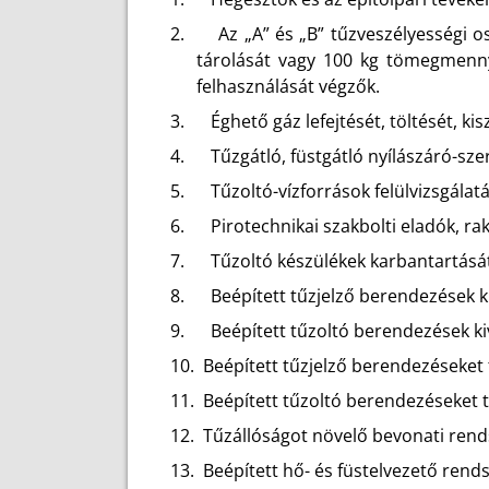
2.
Az „A” és „B” tűzveszélyességi
tárolását vagy 100 kg tömegmenny
felhasználását végzők.
3.
Éghető gáz lefejtését, töltését, k
4.
Tűzgátló, füstgátló nyílászáró-sze
5.
Tűzoltó-vízforrások felülvizsgálat
6.
Pirotechnikai szakbolti eladók, r
7.
Tűzoltó készülékek karbantartásá
8.
Beépített tűzjelző berendezések kiv
9.
Beépített tűzoltó berendezések kivi
10.
Beépített tűzjelző berendezéseket 
11.
Beépített tűzoltó berendezéseket t
12.
Tűzállóságot növelő bevonati rend
13.
Beépített hő- és füstelvezető rendsz