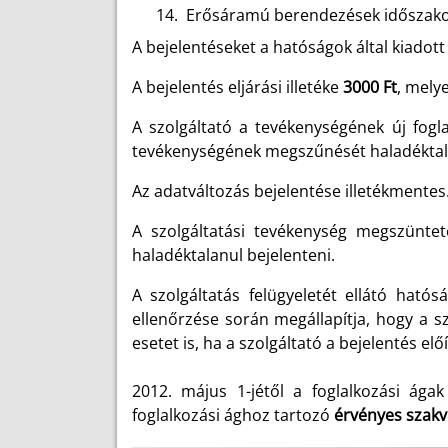
14.
Erősáramú berendezések időszakos 
A bejelentéseket a hatóságok által kiadott
A bejelentés eljárási illetéke
3000 Ft
, mely
A szolgáltató a tevékenységének új fogla
tevékenységének megszűnését haladéktalan
Az adatváltozás bejelentése illetékmentes
A szolgáltatási tevékenység megszüntet
haladéktalanul bejelenteni.
A szolgáltatás felügyeletét ellátó hatósá
ellenőrzése során megállapítja, hogy a sz
esetet is, ha a szolgáltató a bejelentés el
2012. május 1-jétől a foglalkozási ága
foglalkozási ághoz tartozó
érvényes szakv