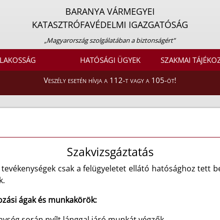
BARANYA VÁRMEGYEI
KATASZTRÓFAVÉDELMI IGAZGATÓSÁG
„Magyarország szolgálatában a biztonságért”
LAKOSSÁG
HATÓSÁGI ÜGYEK
SZAKMAI TÁJÉKO
Veszély esetén hívja a 112-t vagy a 105-öt!
Szakvizsgáztatás
si tevékenységek csak a felügyeletet ellátó hatósághoz tett
k.
kozási ágak és munkakörök
:
nység során nyílt lánggal járó munkát végzők.