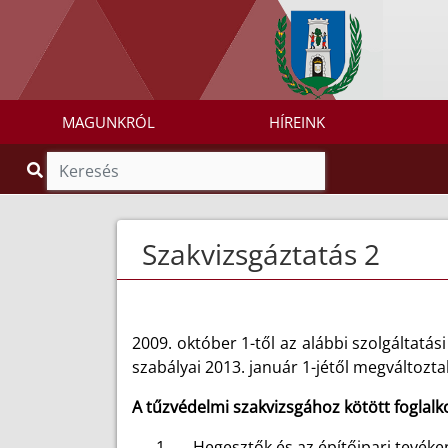
MAGUNKRÓL
HÍREINK
Szakvizsgáztatás 2
2009. október 1-től az alábbi szolgáltatá
szabályai 2013. január 1-jétől megváltozta
A tűzvédelmi szakvizsgához kötött foglal
1.
Hegesztők és az építőipari tevéke