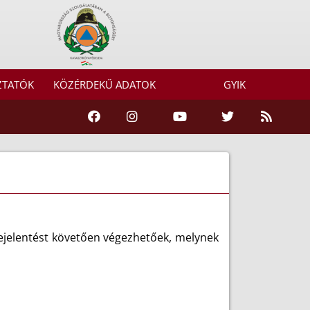
ZTATÓK
KÖZÉRDEKŰ ADATOK
GYIK
 bejelentést követően végezhetőek, melynek