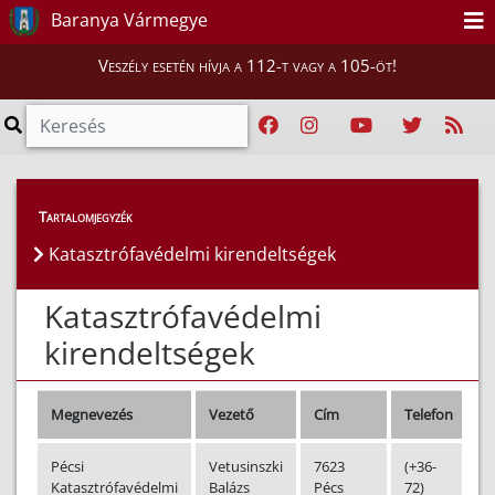
Baranya Vármegye
Veszély esetén hívja a 112-t vagy a 105-öt!
Magunkról
>
Katasztrófavédelmi kirendeltségek
Tartalomjegyzék
Katasztrófavédelmi kirendeltségek
Katasztrófavédelmi
kirendeltségek
Megnevezés
Vezető
Cím
Telefon
E
Pécsi
Vetusinszki
7623
(+36-
p
Katasztrófavédelmi
Balázs
Pécs
72)