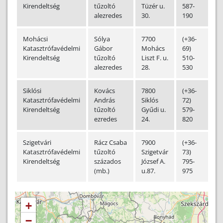
Kirendeltség
tűzoltó
Tüzér u.
587-
alezredes
30.
190
Mohácsi
Sólya
7700
(+36-
m
Katasztrófavédelmi
Gábor
Mohács
69)
Kirendeltség
tűzoltó
Liszt F. u.
510-
alezredes
28.
530
Siklósi
Kovács
7800
(+36-
s
Katasztrófavédelmi
András
Siklós
72)
Kirendeltség
tűzoltó
Gyűdi u.
579-
ezredes
24.
820
Szigetvári
Rácz Csaba
7900
(+36-
s
Katasztrófavédelmi
tűzoltó
Szigetvár
73)
Kirendeltség
százados
József A.
795-
(mb.)
u.87.
975
+
−