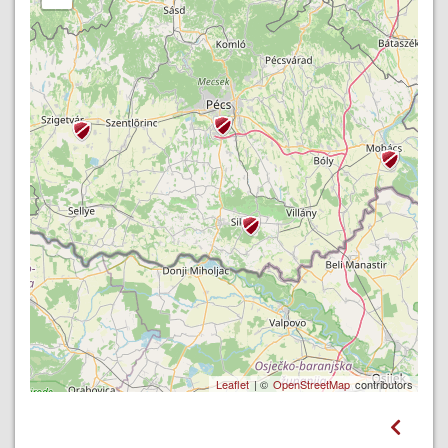
Leaflet
| ©
OpenStreetMap
contributors