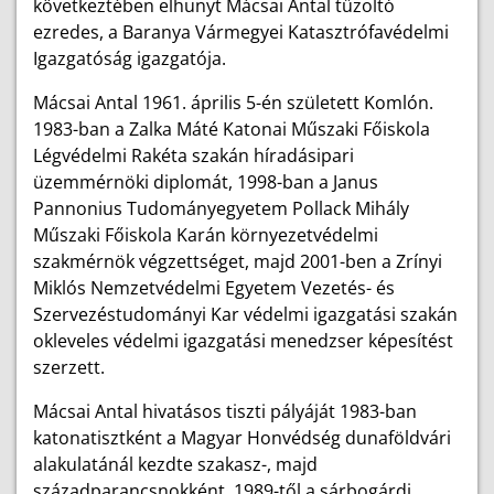
következtében elhunyt Mácsai Antal tűzoltó
ezredes, a Baranya Vármegyei Katasztrófavédelmi
Igazgatóság igazgatója.
Mácsai Antal 1961. április 5-én született Komlón.
1983-ban
a Zalka Máté Katonai Műszaki Főiskola
Légvédelmi Rakéta szakán híradásipari
üzemmérnöki diplomát, 1998-ban a Janus
Pannonius Tudományegyetem Pollack Mihály
Műszaki Főiskola Karán környezetvédelmi
szakmérnök végzettséget, majd 2001-ben a Zrínyi
Miklós Nemzetvédelmi Egyetem Vezetés- és
Szervezéstudományi Kar védelmi igazgatási szakán
okleveles védelmi igazgatási menedzser képesítést
szerzett.
Mácsai Antal hivatásos tiszti pályáját 1983-ban
katonatisztként a Magyar Honvédség dunaföldvári
alakulatánál kezdte szakasz-, majd
századparancsnokként. 1989-től a sárbogárdi