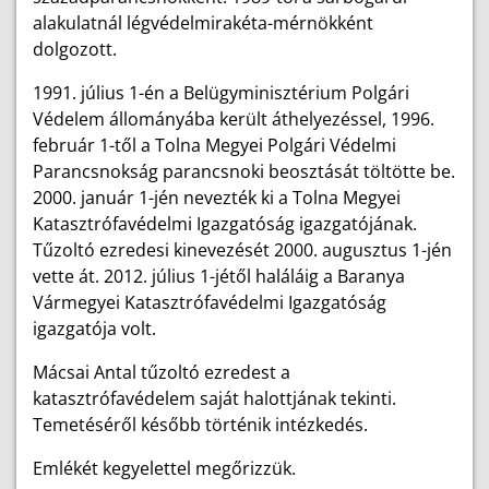
alakulatnál légvédelmirakéta-mérnökként
dolgozott.
1991. július 1-én a Belügyminisztérium Polgári
Védelem állományába került áthelyezéssel, 1996.
február 1-től a Tolna Megyei Polgári Védelmi
Parancsnokság parancsnoki beosztását töltötte be.
2000. január 1-jén nevezték ki a Tolna Megyei
Katasztrófavédelmi Igazgatóság igazgatójának.
Tűzoltó ezredesi kinevezését 2000. augusztus 1-jén
vette át. 2012. július 1-jétől haláláig a Baranya
Vármegyei Katasztrófavédelmi Igazgatóság
igazgatója volt.
Mácsai Antal tűzoltó ezredest a
katasztrófavédelem saját halottjának tekinti.
Temetéséről később történik intézkedés.
Emlékét kegyelettel megőrizzük.