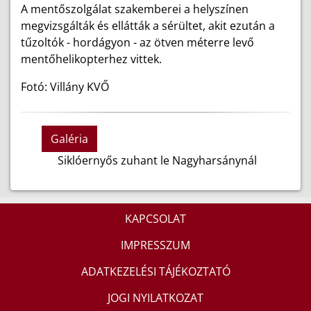
A mentőszolgálat szakemberei a helyszínen
megvizsgálták és ellátták a sérültet, akit ezután a
tűzoltók - hordágyon - az ötven méterre levő
mentőhelikopterhez vittek.
Fotó: Villány KVŐ
Galéria
Siklóernyős zuhant le Nagyharsánynál
KAPCSOLAT
IMPRESSZUM
ADATKEZELÉSI TÁJÉKOZTATÓ
JOGI NYILATKOZAT