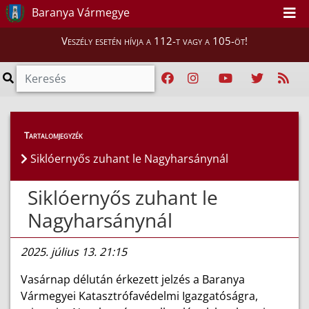
Baranya Vármegye
Veszély esetén hívja a 112-t vagy a 105-öt!
Híreink
>
Hírek
Tartalomjegyzék
Siklóernyős zuhant le Nagyharsánynál
Siklóernyős zuhant le
Nagyharsánynál
2025. július 13. 21:15
Vasárnap délután érkezett jelzés a Baranya
Vármegyei Katasztrófavédelmi Igazgatóságra,