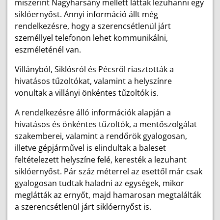
miszerint Nagyharsány mellett láttak lezuhanni egy
siklóernyőst. Annyi információ állt még
rendelkezésre, hogy a szerencsétlenül járt
személlyel telefonon lehet kommunikálni,
eszméleténél van.
Villányból, Siklósról és Pécsről riasztották a
hivatásos tűzoltókat, valamint a helyszínre
vonultak a villányi önkéntes tűzoltók is.
A rendelkezésre álló információk alapján a
hivatásos és önkéntes tűzoltók, a mentőszolgálat
szakemberei, valamint a rendőrök gyalogosan,
illetve gépjárművel is elindultak a baleset
feltételezett helyszíne felé, keresték a lezuhant
siklóernyőst. Pár száz méterrel az esettől már csak
gyalogosan tudtak haladni az egységek, mikor
meglátták az ernyőt, majd hamarosan megtalálták
a szerencsétlenül járt siklóernyőst is.