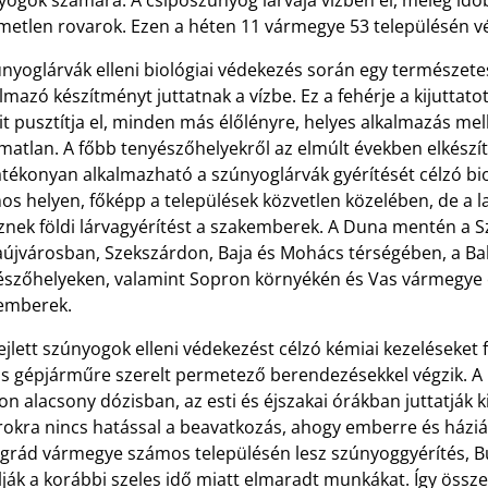
ogok számára. A csípőszúnyog lárvája vízben él, meleg időbe
emetlen rovarok. Ezen a héten 11 vármegye 53 településén 
nyoglárvák elleni biológiai védekezés során egy természetes
lmazó készítményt juttatnak a vízbe. Ez a fehérje a kijuttat
it pusztítja el, minden más élőlényre, helyes alkalmazás me
lmatlan. A főbb tenyészőhelyekről az elmúlt években elkés
atékonyan alkalmazható a szúnyoglárvák gyérítését célzó b
os helyen, főképp a települések közvetlen közelében, de a l
znek földi lárvagyérítést a szakemberek. A Duna mentén a
újvárosban, Szekszárdon, Baja és Mohács térségében, a Bala
észőhelyeken, valamint Sopron környékén és Vas vármegye e
emberek.
ejlett szúnyogok elleni védekezést célzó kémiai kezeléseket f
ós gépjárműre szerelt permetező berendezésekkel végzik. A
n alacsony dózisban, az esti és éjszakai órákban juttatják k
okra nincs hatással a beavatkozás, ahogy emberre és háziál
grád vármegye számos településén lesz szúnyoggyérítés, 
lják a korábbi szeles idő miatt elmaradt munkákat. Így ös