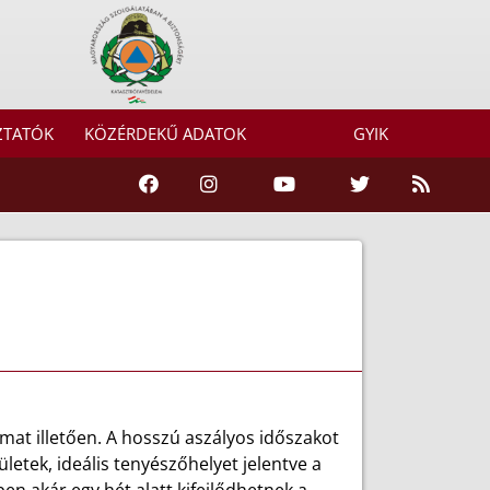
ZTATÓK
KÖZÉRDEKŰ ADATOK
GYIK
mat illetően. A hosszú aszályos időszakot
letek, ideális tenyészőhelyet jelentve a