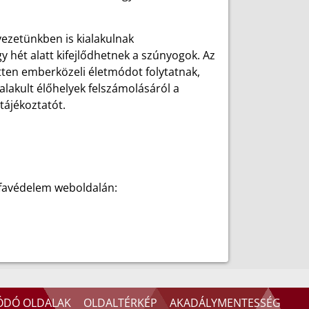
ezetünkben is kialakulnak
 hét alatt kifejlődhetnek a szúnyogok. Az
tten emberközeli életmódot folytatnak,
lakult élőhelyek felszámolásáról a
tájékoztatót.
ófavédelem weboldalán:
ÓDÓ OLDALAK
OLDALTÉRKÉP
AKADÁLYMENTESSÉG