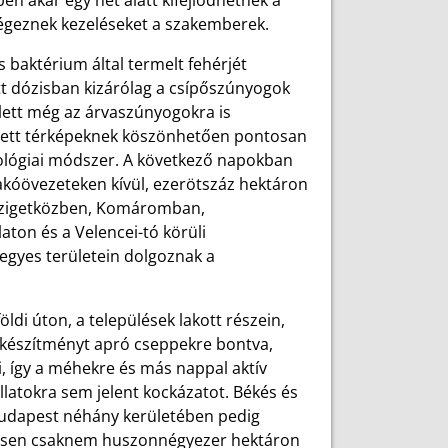
n akár egy hét alatt kifejlődhetnek a
végeznek kezeléseket a szakemberek.
 baktérium által termelt fehérjét
ott dózisban kizárólag a csípőszúnyogok
llett még az árvaszúnyogokra is
zített térképeknek köszönhetően pontosan
iológiai módszer. A következő napokban
akóövezeteken kívül, ezerötszáz hektáron
 Szigetközben, Komáromban,
ton és a Velencei-tó körüli
gyes területein dolgoznak a
öldi úton, a települések lakott részein,
 készítményt apró cseppekre bontva,
i, így a méhekre és más nappal aktív
latokra sem jelent kockázatot. Békés és
Budapest néhány kerületében pedig
szesen csaknem huszonnégyezer hektáron