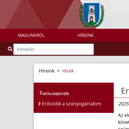
MAGUNKRÓL
HÍREINK
Híreink
>
Hírek
Er
Tartalomjegyzék
Erősödik a szúnyogártalom
2025.
Az el
követ