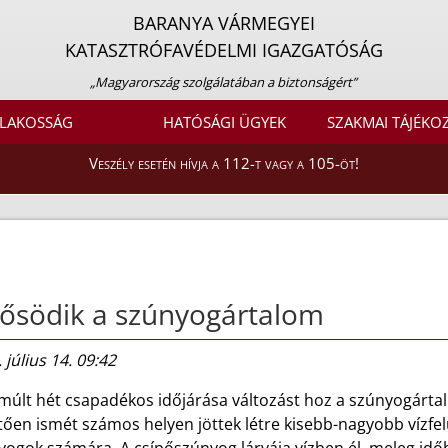
BARANYA VÁRMEGYEI
KATASZTRÓFAVÉDELMI IGAZGATÓSÁG
„Magyarország szolgálatában a biztonságért”
LAKOSSÁG
HATÓSÁGI ÜGYEK
SZAKMAI TÁJÉKO
Veszély esetén hívja a 112-t vagy a 105-öt!
ősödik a szúnyogártalom
 július 14. 09:42
múlt hét csapadékos időjárása változást hoz a szúnyogártal
ően ismét számos helyen jöttek létre kisebb-nagyobb vízfelü