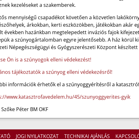
znek kezeléseket a szakemberek.
ntős mennyiségű csapadékot követően a közvetlen lakókörny
szőhelyek, árkokban, kerti eszközökben, játékokban akár egy
lt években hazánkban megtelepedett inváziós fajok kifejeze
pük a szúnyogártalomban egyre jelentősebb. A ház körül kia
eti Népegészségügyi és Gyógyszerészeti Központ készített 
tse Ön is a szúnyogok elleni védekezést!
lános tájékoztatók a szúnyog elleni védekezésről!
bbi információk érhetők el a szúnyoggyérítésről a katasztr
s://www.katasztrofavedelem.hu/45/szunyoggyerites-gyik
: Szőke Péter BM OKF
TATÓ
JOGI NYILATKOZAT
TECHNIKAI AJÁNLÁS
KAPCSOL