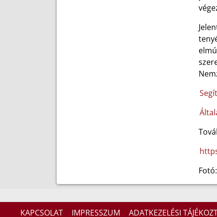
vége
Jele
tenyé
elmú
szere
Nemz
Segí
Álta
Tová
http
Fotó
KAPCSOLAT
IMPRESSZUM
ADATKEZELÉSI TÁJÉKOZ