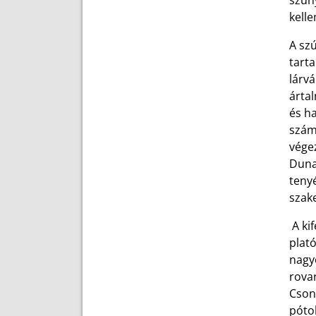
szúny
kell
A szú
tarta
lárvá
árta
és h
szám
vége
Duna
teny
szak
A kif
plat
nagyo
rovar
Cson
póto