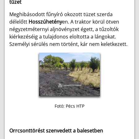
tüzet
Meghibásodott fűnyíró okozott tüzet szerda
délelőtt
Hosszúhetény
en. A traktor körül ötven
négyzetméternyi aljnövényzet égett, a tűzoltók
kiérkezéséig a tulajdonos eloltotta a lángokat.
Személyi sérülés nem történt, kár nem keletkezett.
Fotó: Pécs HTP
Orrcsonttörést szenvedett a balesetben