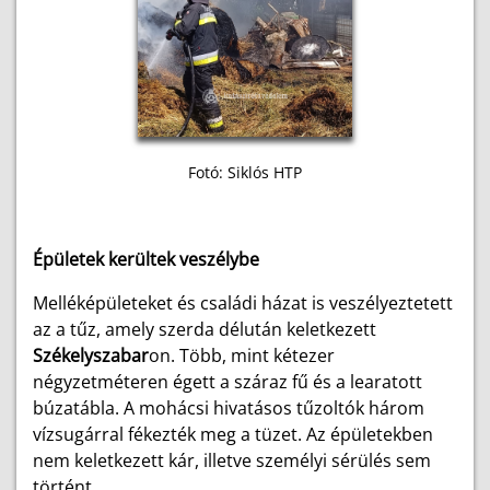
Fotó: Siklós HTP
Épületek kerültek veszélybe
Melléképületeket és családi házat is veszélyeztetett
az a tűz, amely szerda délután keletkezett
Székelyszabar
on. Több, mint kétezer
négyzetméteren égett a száraz fű és a learatott
búzatábla. A mohácsi hivatásos tűzoltók három
vízsugárral fékezték meg a tüzet. Az épületekben
nem keletkezett kár, illetve személyi sérülés sem
történt.