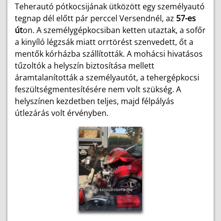
Teherautó pótkocsijának ütközött egy személyautó
tegnap dél előtt pár perccel Versendnél, az
57-es
út
on. A személygépkocsiban ketten utaztak, a sofőr
a kinyíló légzsák miatt orrtörést szenvedett, őt a
mentők kórházba szállították. A mohácsi hivatásos
tűzoltók a helyszín biztosítása mellett
áramtalanították a személyautót, a tehergépkocsi
feszültségmentesítésére nem volt szükség. A
helyszínen kezdetben teljes, majd félpályás
útlezárás volt érvényben.