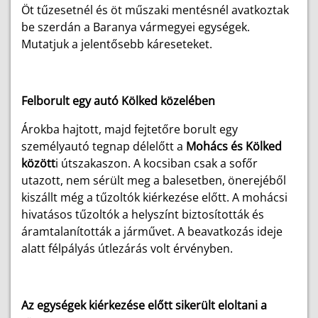
Öt tűzesetnél és öt műszaki mentésnél avatkoztak
be szerdán a Baranya vármegyei egységek.
Mutatjuk a jelentősebb káreseteket.
Felborult egy autó Kölked közelében
Árokba hajtott, majd fejtetőre borult egy
személyautó tegnap délelőtt a
Mohács és Kölked
között
i útszakaszon. A kocsiban csak a sofőr
utazott, nem sérült meg a balesetben, önerejéből
kiszállt még a tűzoltók kiérkezése előtt. A mohácsi
hivatásos tűzoltók a helyszínt biztosították és
áramtalanították a járművet. A beavatkozás ideje
alatt félpályás útlezárás volt érvényben.
Az egységek kiérkezése előtt sikerült eloltani a