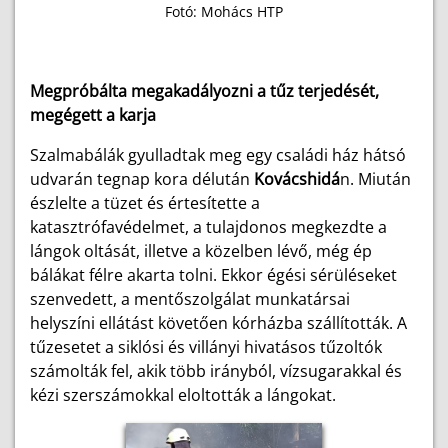
Fotó: Mohács HTP
Megpróbálta megakadályozni a tűz terjedését,
megégett a karja
Szalmabálák gyulladtak meg egy családi ház hátsó
udvarán tegnap kora délután
Kovácshidá
n. Miután
észlelte a tüzet és értesítette a
katasztrófavédelmet, a tulajdonos megkezdte a
lángok oltását, illetve a közelben lévő, még ép
bálákat félre akarta tolni. Ekkor égési sérüléseket
szenvedett, a mentőszolgálat munkatársai
helyszíni ellátást követően kórházba szállították. A
tűzesetet a siklósi és villányi hivatásos tűzoltók
számolták fel, akik több irányból, vízsugarakkal és
kézi szerszámokkal eloltották a lángokat.