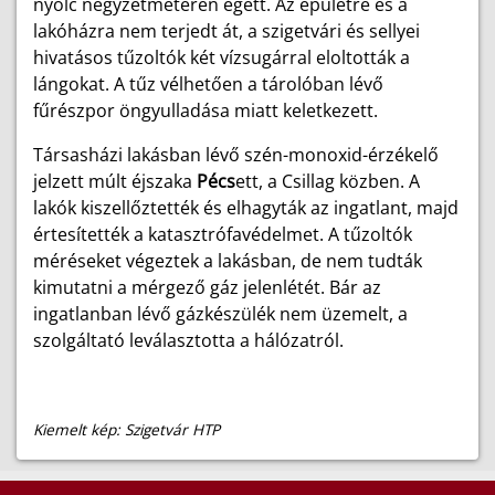
nyolc négyzetméteren égett. Az épületre és a
lakóházra nem terjedt át, a szigetvári és sellyei
hivatásos tűzoltók két vízsugárral eloltották a
lángokat. A tűz vélhetően a tárolóban lévő
fűrészpor öngyulladása miatt keletkezett.
Társasházi lakásban lévő szén-monoxid-érzékelő
jelzett múlt éjszaka
Pécs
ett, a Csillag közben. A
lakók kiszellőztették és elhagyták az ingatlant, majd
értesítették a katasztrófavédelmet. A tűzoltók
méréseket végeztek a lakásban, de nem tudták
kimutatni a mérgező gáz jelenlétét. Bár az
ingatlanban lévő gázkészülék nem üzemelt, a
szolgáltató leválasztotta a hálózatról.
Kiemelt kép: Szigetvár HTP