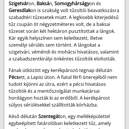
Szigetvár
on,
Baksá
n,
Somogyhárságy
on és
Geresdlak
on is szükség volt tűzoltói beavatkozásra
szabadtéri tűzesetek miatt. A legkisebb kiterjedésű
tűz csupán öt négyzetméteres volt, de a baksai
tűzeset során két hektáron pusztítottak a lángok.
Kár egyik helyszínen sem keletkezett, illetve
személyi sérülés sem történt. A lángokat a
szigetvári, véméndi és mohácsi hivatásos, valamint
a szabadszentkirályi önkéntes tűzoltók eloltották.
Fának ütközött egy kerékpározó tegnap délután
Pécs
ett, a Lapisi úton. A fiatal férfi önerejéből nem
tudott kijönni az útra, ezért a pécsi hivatásos
tűzoltók és a mentőszolgálat munkatársai
hordágyon hozták ki az erdőből. A kerékpárost
súlyos sérülésekkel szállították kórházba.
Késő délután
Szentegát
on, egy melléképülettel
egybeépített fatárolóban keletkezett tűz, amely