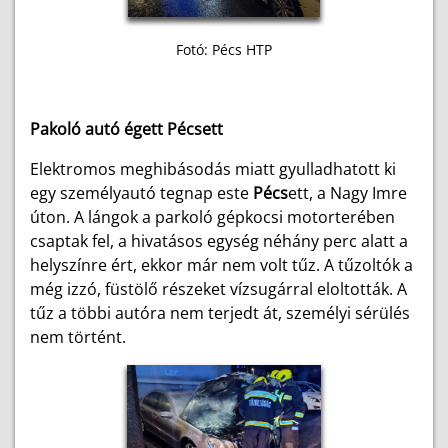
Fotó: Pécs HTP
Pakoló autó égett Pécsett
Elektromos meghibásodás miatt gyulladhatott ki
egy személyautó tegnap este
Pécs
ett, a Nagy Imre
úton. A lángok a parkoló gépkocsi motorterében
csaptak fel, a hivatásos egység néhány perc alatt a
helyszínre ért, ekkor már nem volt tűz. A tűzoltók a
még izzó, füstölő részeket vízsugárral eloltották. A
tűz a többi autóra nem terjedt át, személyi sérülés
nem történt.