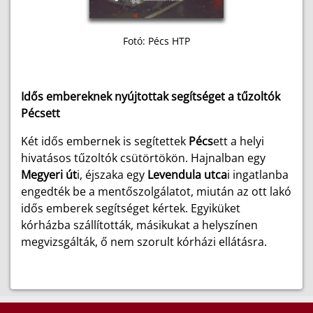
Fotó: Pécs HTP
Idős embereknek nyújtottak segítséget a tűzoltók
Pécsett
Két idős embernek is segítettek
Pécs
ett a helyi
hivatásos tűzoltók csütörtökön. Hajnalban egy
Megyeri út
i, éjszaka egy
Levendula utca
i ingatlanba
engedték be a mentőszolgálatot, miután az ott lakó
idős emberek segítséget kértek. Egyiküket
kórházba szállították, másikukat a helyszínen
megvizsgálták, ő nem szorult kórházi ellátásra.