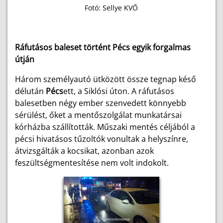
Fotó: Sellye KVŐ
Ráfutásos baleset történt Pécs egyik forgalmas
útján
Három személyautó ütközött össze tegnap késő
délután
Pécs
ett, a Siklósi úton. A ráfutásos
balesetben négy ember szenvedett könnyebb
sérülést, őket a mentőszolgálat munkatársai
kórházba szállították. Műszaki mentés céljából a
pécsi hivatásos tűzoltók vonultak a helyszínre,
átvizsgálták a kocsikat, azonban azok
feszültségmentesítése nem volt indokolt.