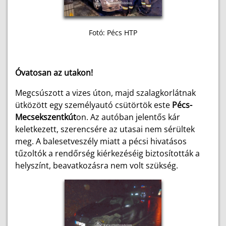
Fotó: Pécs HTP
Óvatosan az utakon!
Megcsúszott a vizes úton, majd szalagkorlátnak
ütközött egy személyautó csütörtök este
Pécs-
Mecsekszentkút
on. Az autóban jelentős kár
keletkezett, szerencsére az utasai nem sérültek
meg. A balesetveszély miatt a pécsi hivatásos
tűzoltók a rendőrség kiérkezéséig biztosították a
helyszínt, beavatkozásra nem volt szükség.