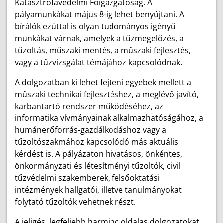
Katasztrófavédelmi Főigazgatóság. A
pályamunkákat május 8-ig lehet benyújtani. A
bírálók ezúttal is olyan tudományos igényű
munkákat várnak, amelyek a tűzmegelőzés, a
tűzoltás, műszaki mentés, a műszaki fejlesztés,
vagy a tűzvizsgálat témájához kapcsolódnak.
A dolgozatban ki lehet fejteni egyebek mellett a
műszaki technikai fejlesztéshez, a meglévő javító,
karbantartó rendszer működéséhez, az
informatika vívmányainak alkalmazhatóságához, a
humánerőforrás-gazdálkodáshoz vagy a
tűzoltószakmához kapcsolódó más aktuális
kérdést is. A pályázaton hivatásos, önkéntes,
önkormányzati és létesítményi tűzoltók, civil
tűzvédelmi szakemberek, felsőoktatási
intézmények hallgatói, illetve tanulmányokat
folytató tűzoltók vehetnek részt.
A jeligés, legfeljebb harminc oldalas dolgozatokat