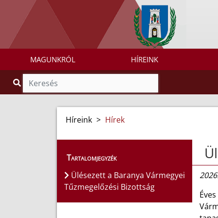
MAGUNKRÓL
HÍREINK
Híreink
>
Hírek
Ül
Tartalomjegyzék
Ülésezett a Baranya Vármegyei
2026.
Tűzmegelőzési Bizottság
Éves
Várme