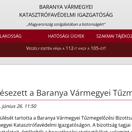
BARANYA VÁRMEGYEI
KATASZTRÓFAVÉDELMI IGAZGATÓSÁG
„Magyarország szolgálatában a biztonságért”
LAKOSSÁG
HATÓSÁGI ÜGYEK
SZAKMAI TÁJÉKO
Veszély esetén hívja a 112-t vagy a 105-öt!
ésezett a Baranya Vármegyei Tűzm
 június 26. 11:50
 ülését tartotta a Baranya Vármegyei Tűzmegelőzési Bizotts
gyei Katasztrófavédelmi Igazgatóságon. A bizottság tagjai 