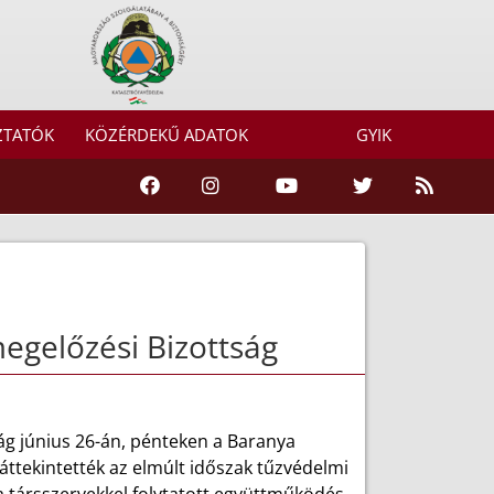
ZTATÓK
KÖZÉRDEKŰ ADATOK
GYIK
egelőzési Bizottság
ág június 26-án, pénteken a Baranya
áttekintették az elmúlt időszak tűzvédelmi