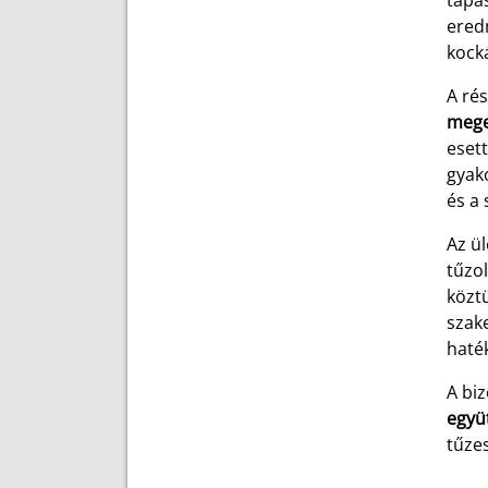
tapas
eredm
kocká
A rés
mege
eset
gyako
és a 
Az ü
tűzol
köztü
szak
haté
A biz
együ
tűze