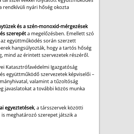
t a társszervekkel folytatott együttműködés
a rendkívüli nyári hőség okozta
ytüzek és a szén-monoxid-mérgezések
és szerepét
a megelőzésben. Emellett szó
, az együttműködés során szerzett
mberek hangsúlyozták, hogy a tartós hőség
g, mind az érintett szervezetek részéről.
ei Katasztrófavédelmi Igazgatóság
k és együttműködő szervezetek képviselői –
rmányhivatal, valamint a tűzoltóság
eg javaslatokat a további közös munka
i egyeztetések
, a társszervek közötti
is meghatározó szerepet játszik a