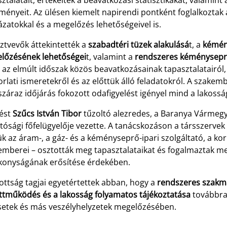
ztalatait, értékelték a beavatkozási statisztikákat, valamin
ényeit. Az ülésen kiemelt napirendi pontként foglalkoztak 
zatokkal és a megelőzés lehetőségeivel is.
ztvevők áttekintették a
szabadtéri tüzek alakulásá
t, a
kémén
lőzésének lehetőségei
t, valamint a
rendszeres kéménysepr
t az elmúlt időszak közös beavatkozásainak tapasztalatairól
rlati ismeretekről és az előttük álló feladatokról. A szake
száraz időjárás fokozott odafigyelést igényel mind a lakossá
lést
Szűcs István Tibor
tűzoltó alezredes, a Baranya Vármegy
tósági főfelügyelője vezette. A tanácskozáson a társszerve
k az áram-, a gáz- és a kéményseprő-ipari szolgáltató, a ko
emberei – osztották meg tapasztalataikat és fogalmaztak m
konyságának erősítése érdekében.
ottság tagjai egyetértettek abban, hogy a
rendszeres szakma
ttműködés és a lakosság folyamatos tájékoztatása
továbbra 
setek és más veszélyhelyzetek megelőzésében.