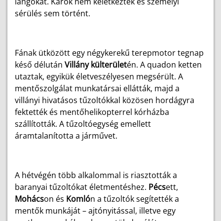
lángokat. Károk nem keletkeztek és személyi
sérülés sem történt.
Fának ütközött egy négykerekű terepmotor tegnap
késő délután
Villány külterület
én. A quadon ketten
utaztak, egyikük életveszélyesen megsérült. A
mentőszolgálat munkatársai ellátták, majd a
villányi hivatásos tűzoltókkal közösen hordágyra
fektették és mentőhelikopterrel kórházba
szállították. A tűzoltóegység emellett
áramtalanította a járművet.
A hétvégén több alkalommal is riasztották a
baranyai tűzoltókat életmentéshez.
Pécs
ett,
Mohács
on és
Komló
n a tűzoltók segítették a
mentők munkáját – ajtónyitással, illetve egy