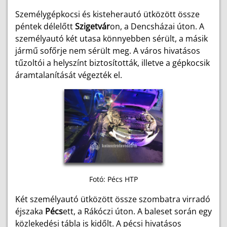
Személygépkocsi és kisteherautó ütközött össze
péntek délelőtt
Szigetvár
on, a Dencsházai úton. A
személyautó két utasa könnyebben sérült, a másik
jármű sofőrje nem sérült meg. A város hivatásos
tűzoltói a helyszínt biztosították, illetve a gépkocsik
áramtalanítását végezték el.
Fotó: Pécs HTP
Két személyautó ütközött össze szombatra virradó
éjszaka
Pécs
ett, a Rákóczi úton. A baleset során egy
közlekedési tábla is kidőlt. A pécsi hivatásos