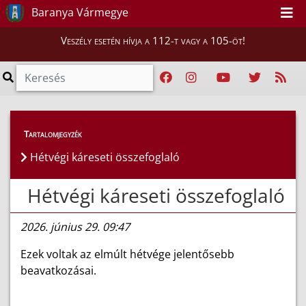
Baranya Vármegye
Veszély esetén hívja a 112-t vagy a 105-öt!
Híreink
>
Hírek
Tartalomjegyzék
Hétvégi káreseti összefoglaló
Hétvégi káreseti összefoglaló
2026. június 29. 09:47
Ezek voltak az elmúlt hétvége jelentősebb
beavatkozásai.