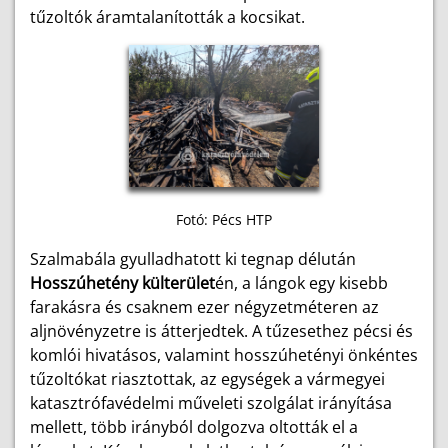
tűzoltók áramtalanították a kocsikat.
Fotó: Pécs HTP
Szalmabála gyulladhatott ki tegnap délután
Hosszúhetény külterület
én, a lángok egy kisebb
farakásra és csaknem ezer négyzetméteren az
aljnövényzetre is átterjedtek. A tűzesethez pécsi és
komlói hivatásos, valamint hosszúhetényi önkéntes
tűzoltókat riasztottak, az egységek a vármegyei
katasztrófavédelmi műveleti szolgálat irányítása
mellett, több irányból dolgozva oltották el a