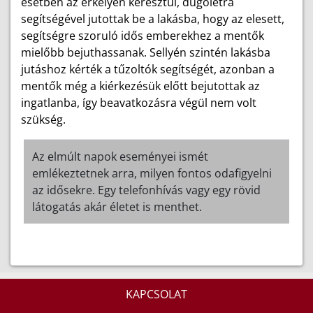
esetben az erkélyen keresztül, dugólétra
segítségével jutottak be a lakásba, hogy az elesett,
segítségre szoruló idős emberekhez a mentők
mielőbb bejuthassanak. Sellyén szintén lakásba
jutáshoz kérték a tűzoltók segítségét, azonban a
mentők még a kiérkezésük előtt bejutottak az
ingatlanba, így beavatkozásra végül nem volt
szükség.
Az elmúlt napok eseményei ismét
emlékeztetnek arra, milyen fontos odafigyelni
az idősekre. Egy telefonhívás vagy egy rövid
látogatás akár életet is menthet.
KAPCSOLAT