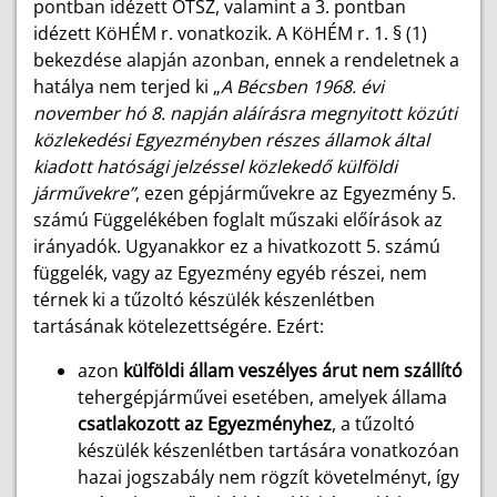
pontban idézett OTSZ, valamint a 3. pontban
idézett KöHÉM r. vonatkozik. A KöHÉM r. 1. § (1)
bekezdése alapján azonban, ennek a rendeletnek a
hatálya nem terjed ki „
A
Bécsben 1968. évi
november hó 8. napján aláírásra megnyitott közúti
közlekedési Egyezményben részes államok által
kiadott hatósági jelzéssel közlekedő külföldi
járművekre”
, ezen gépjárművekre az Egyezmény 5.
számú Függelékében foglalt műszaki előírások az
irányadók. Ugyanakkor ez a hivatkozott 5. számú
függelék, vagy az Egyezmény egyéb részei, nem
térnek ki a tűzoltó készülék készenlétben
tartásának kötelezettségére. Ezért:
azon
külföldi állam veszélyes árut nem szállító
tehergépjárművei esetében, amelyek állama
csatlakozott az Egyezményhez
, a tűzoltó
készülék készenlétben tartására vonatkozóan
hazai jogszabály nem rögzít követelményt, így