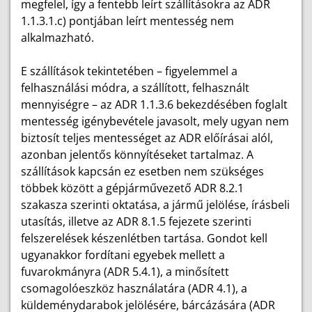
megfelel, így a fentebb leírt szállításokra az ADR
1.1.3.1.c) pontjában leírt mentesség nem
alkalmazható.
E szállítások tekintetében – figyelemmel a
felhasználási módra, a szállított, felhasznált
mennyiségre – az ADR 1.1.3.6 bekezdésében foglalt
mentesség igénybevétele javasolt, mely ugyan nem
biztosít teljes mentességet az ADR előírásai alól,
azonban jelentős könnyítéseket tartalmaz. A
szállítások kapcsán ez esetben nem szükséges
többek között a gépjárművezető ADR 8.2.1
szakasza szerinti oktatása, a jármű jelölése, írásbeli
utasítás, illetve az ADR 8.1.5 fejezete szerinti
felszerelések készenlétben tartása. Gondot kell
ugyanakkor fordítani egyebek mellett a
fuvarokmányra (ADR 5.4.1), a minősített
csomagolóeszköz használatára (ADR 4.1), a
küldeménydarabok jelölésére, bárcázására (ADR