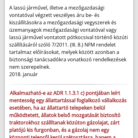
A lassú járművel, illetve a mezőgazdasági
vontatóval végzett veszélyes áru be- és
kiszállításokra a mezőgazdasági vegyszerek és
üzemanyagok mezőgazdasági vontatóval vagy
lassú járművel vontatott pótkocsival történő közúti
szállításáról szóló 7/2011. (III. 8.) NFM rendelet
tartalmaz előírásokat, melyek között azonban a
biztonsági tanácsadókra vonatkozó rendelkezések
nem szerepelnek.
2018. január
Alkalmazható-e az ADR 1.1.3.1 c) pontjában leírt
mentesség egy állattartással foglalkozó vállalkozás
esetében, ha az állattartó telepeken belül
működtetett, állatok belső mozgatását biztosító
traktorokhoz szállítanak közúton gázolajat, zárt
platójú kis furgonban, és a gázolaj nem egy
központi telepről kerül szétosztásra, hanem a