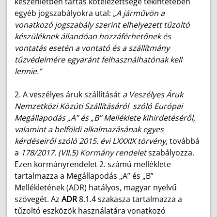
készenlétben tartás kötelezettsége tekintetében
egyéb jogszabályokra utal:
„A járművön a
vonatkozó jogszabály szerint elhelyezett tűzoltó
készüléknek állandóan hozzáférhetőnek és
vontatás esetén a vontató és a szállítmány
tűzvédelmére egyaránt felhasználhatónak kell
lennie.”
2. A veszélyes áruk szállítását
a Veszélyes Áruk
Nemzetközi Közúti Szállításáról szóló Európai
Megállapodás „A” és „B” Melléklete kihirdetéséről,
valamint a belföldi alkalmazásának egyes
kérdéseiről szóló 2015. évi LXXXIX törvény
, továbbá
a
178/2017. (VII.5) Kormány rendelet
szabályozza.
Ezen kormányrendelet 2. számú melléklete
tartalmazza a Megállapodás „A” és „B”
Mellékletének (ADR) hatályos, magyar nyelvű
szövegét. Az
ADR
8.1.4 szakasza tartalmazza a
tűzoltó eszközök használatára vonatkozó