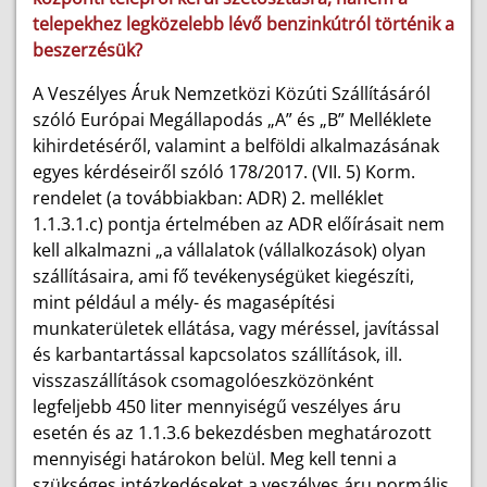
telepekhez legközelebb lévő benzinkútról történik a
beszerzésük?
A Veszélyes Áruk Nemzetközi Közúti Szállításáról
szóló Európai Megállapodás „A” és „B” Melléklete
kihirdetéséről, valamint a belföldi alkalmazásának
egyes kérdéseiről szóló 178/2017. (VII. 5) Korm.
rendelet (a továbbiakban: ADR) 2. melléklet
1.1.3.1.c) pontja értelmében az ADR előírásait nem
kell alkalmazni „a vállalatok (vállalkozások) olyan
szállításaira, ami fő tevékenységüket kiegészíti,
mint például a mély- és magasépítési
munkaterületek ellátása, vagy méréssel, javítással
és karbantartással kapcsolatos szállítások, ill.
visszaszállítások csomagolóeszközönként
legfeljebb 450 liter mennyiségű veszélyes áru
esetén és az 1.1.3.6 bekezdésben meghatározott
mennyiségi határokon belül. Meg kell tenni a
szükséges intézkedéseket a veszélyes áru normális