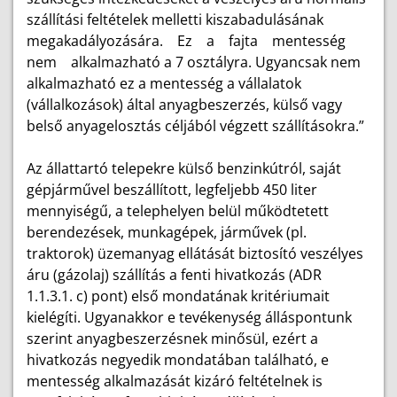
szállítási feltételek melletti kiszabadulásának
megakadályozására. Ez a fajta mentesség
nem alkalmazható a 7 osztályra. Ugyancsak nem
alkalmazható ez a mentesség a vállalatok
(vállalkozások) által anyagbeszerzés, külső vagy
belső anyagelosztás céljából végzett szállításokra.”
Az állattartó telepekre külső benzinkútról, saját
gépjárművel beszállított, legfeljebb 450 liter
mennyiségű, a telephelyen belül működtetett
berendezések, munkagépek, járművek (pl.
traktorok) üzemanyag ellátását biztosító veszélyes
áru (gázolaj) szállítás a fenti hivatkozás (ADR
1.1.3.1. c) pont) első mondatának kritériumait
kielégíti. Ugyanakkor e tevékenység álláspontunk
szerint anyagbeszerzésnek minősül, ezért a
hivatkozás negyedik mondatában található, e
mentesség alkalmazását kizáró feltételnek is