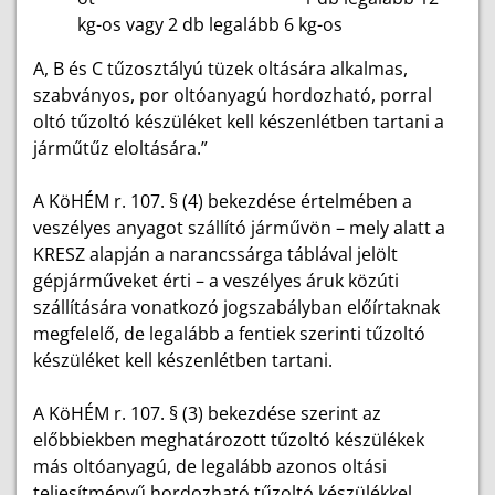
kg-os vagy 2 db legalább 6 kg-os
A, B és C tűzosztályú tüzek oltására alkalmas,
szabványos, por oltóanyagú hordozható, porral
oltó tűzoltó készüléket kell készenlétben tartani a
járműtűz eloltására.”
A KöHÉM r. 107. § (4) bekezdése értelmében a
veszélyes anyagot szállító járművön – mely alatt a
KRESZ alapján a narancssárga táblával jelölt
gépjárműveket érti – a veszélyes áruk közúti
szállítására vonatkozó jogszabályban előírtaknak
megfelelő, de legalább a fentiek szerinti tűzoltó
készüléket kell készenlétben tartani.
A KöHÉM r. 107. § (3) bekezdése szerint az
előbbiekben meghatározott tűzoltó készülékek
más oltóanyagú, de legalább azonos oltási
teljesítményű hordozható tűzoltó készülékkel