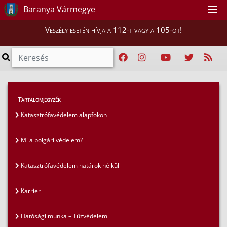
Baranya Vármegye
Veszély esetén hívja a 112-t vagy a 105-öt!
GYIK
>
Gyakran ismételt kérdések
>
Tartalomjegyzék
Veszélyesáru-szállítás
Katasztrófavédelem alapfokon
Mi a polgári védelem?
Katasztrófavédelem határok nélkül
Karrier
Hatósági munka – Tűzvédelem