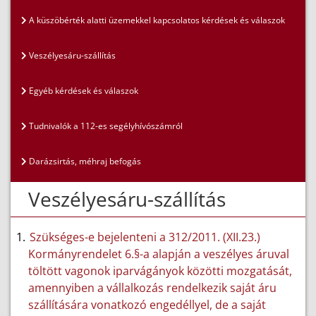
A küszöbérték alatti üzemekkel kapcsolatos kérdések és válaszok
Veszélyesáru-szállítás
Egyéb kérdések és válaszok
Tudnivalók a 112-es segélyhívószámról
Darázsirtás, méhraj befogás
Veszélyesáru-szállítás
Szükséges-e bejelenteni a 312/2011. (XII.23.)
Kormányrendelet 6.§-a alapján a veszélyes áruval
töltött vagonok iparvágányok közötti mozgatását,
amennyiben a vállalkozás rendelkezik saját áru
szállítására vonatkozó engedéllyel, de a saját