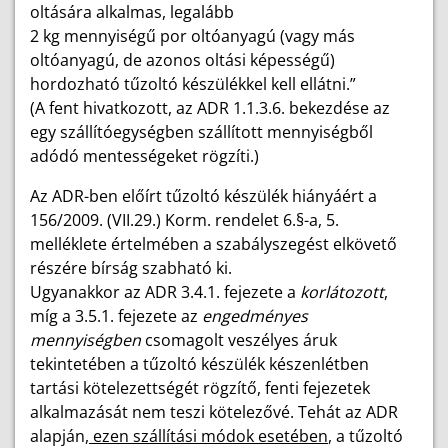
oltására alkalmas, legalább
2 kg mennyiségű por oltóanyagú (vagy más
oltóanyagú, de azonos oltási képességű)
hordozható tűzoltó készülékkel kell ellátni.”
(A fent hivatkozott, az ADR 1.1.3.6. bekezdése az
egy szállítóegységben szállított mennyiségből
adódó mentességeket rögzíti.)
Az ADR-ben előírt tűzoltó készülék hiányáért a
156/2009. (VII.29.) Korm. rendelet 6.§-a, 5.
melléklete értelmében a szabályszegést elkövető
részére bírság szabható ki.
Ugyanakkor az ADR 3.4.1. fejezete a
korlátozott
,
míg a 3.5.1. fejezete az
engedményes
mennyiségben
csomagolt veszélyes áruk
tekintetében a tűzoltó készülék készenlétben
tartási kötelezettségét rögzítő, fenti fejezetek
alkalmazását nem teszi kötelezővé. Tehát az ADR
alapján,
ezen szállítási módok esetében
, a tűzoltó