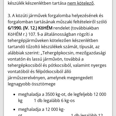
készülék készenlétben tartása
nem
kötelező
.
3. A közúti járművek forgalomba helyezésének és
forgalomban tartásának műszaki feltételeiről szóló
6/1990. (IV. 12.) KöHÉM
rendelet (továbbiakban
KöHÉM r.) 107. §-a általánosságban rögzíti a
tehergépjárműveken kötelezően készenlétben
tartandó tűzoltó készülékek számát, típusát, az
alábbiak szerint: „Tehergépkocsin, mezőgazdasági
vontatón és lassú járművön, továbbá a
tehergépkocsiból és pótkocsiból, valamint nyerges
vontatóból és félpótkocsiból álló
járműszerelvényen, amelynek megengedett
legnagyobb össztömege
meghaladja a 3500 kg-ot, de legfeljebb 12 000
kg 1 db legalább 6 kg-os
meghaladja a 12 000 kg-
ot 1 db legalább 12