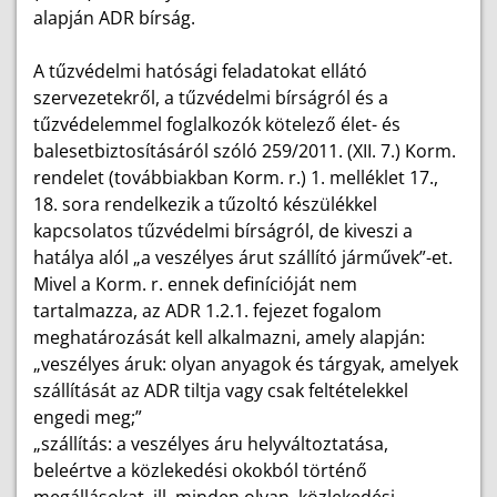
alapján ADR bírság.
A tűzvédelmi hatósági feladatokat ellátó
szervezetekről, a tűzvédelmi bírságról és a
tűzvédelemmel foglalkozók kötelező élet- és
balesetbiztosításáról szóló 259/2011. (XII. 7.) Korm.
rendelet (továbbiakban Korm. r.) 1. melléklet 17.,
18. sora rendelkezik a tűzoltó készülékkel
kapcsolatos tűzvédelmi bírságról, de kiveszi a
hatálya alól „a veszélyes árut szállító járművek”-et.
Mivel a Korm. r. ennek definícióját nem
tartalmazza, az ADR 1.2.1. fejezet fogalom
meghatározását kell alkalmazni, amely alapján:
„veszélyes áruk: olyan anyagok és tárgyak, amelyek
szállítását az ADR tiltja vagy csak feltételekkel
engedi meg;”
„szállítás: a veszélyes áru helyváltoztatása,
beleértve a közlekedési okokból történő