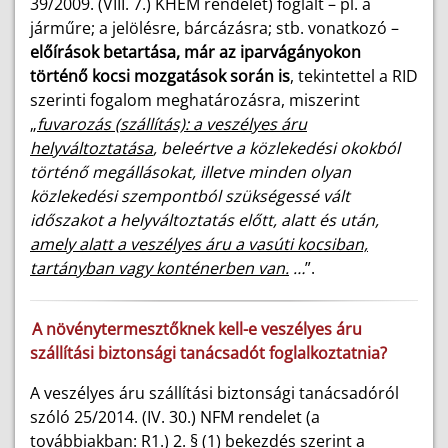
39/2009. (VIII. 7.) KHEM rendelet) foglalt – pl. a
járműre; a jelölésre, bárcázásra; stb. vonatkozó –
előírások betartása, már az iparvágányokon
történő kocsi mozgatások során is
, tekintettel a RID
szerinti fogalom meghatározásra, miszerint
„
fuvarozás (szállítás): a veszélyes áru
helyváltoztatása
, beleértve a közlekedési okokból
történő megállásokat, illetve minden olyan
közlekedési szempontból szükségessé vált
időszakot a helyváltoztatás előtt, alatt és után,
amely alatt a veszélyes áru a vasúti kocsiban,
tartányban vagy konténerben van.
…
”.
A növénytermesztőknek kell-e veszélyes áru
szállítási biztonsági tanácsadót foglalkoztatnia?
A veszélyes áru szállítási biztonsági tanácsadóról
szóló 25/2014. (IV. 30.) NFM rendelet (a
továbbiakban: R1.) 2. § (1) bekezdés szerint a