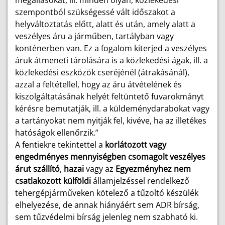
megállásokat, ill. minden olyan, közlekedési
szempontból szükségessé vált időszakot a
helyváltoztatás előtt, alatt és után, amely alatt a
veszélyes áru a járműben, tartályban vagy
konténerben van. Ez a fogalom kiterjed a veszélyes
áruk átmeneti tárolására is a közlekedési ágak, ill. a
közlekedési eszközök cseréjénél (átrakásánál),
azzal a feltétellel, hogy az áru átvételének és
kiszolgáltatásának helyét feltüntető fuvarokmányt
kérésre bemutatják, ill. a küldeménydarabokat vagy
a tartányokat nem nyitják fel, kivéve, ha az illetékes
hatóságok ellenőrzik.”
A fentiekre tekintettel a
korlátozott vagy
engedményes mennyiségben csomagolt veszélyes
árut szállító
,
hazai
vagy az
Egyezményhez nem
csatlakozott külföldi
államjelzéssel rendelkező
tehergépjárműveken kötelező a tűzoltó készülék
elhelyezése, de annak hiányáért sem ADR bírság,
sem tűzvédelmi bírság jelenleg nem szabható ki.