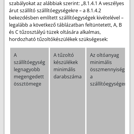
szabályokat az alábbiak szerint: „8.1.4.1 A veszélyes
árut szállító szállítóegységekre – a 8.1.4.2
bekezdésben említett szállítóegységek kivételével –
legalább a következő táblázatban feltüntetett, A, B
és C tűzosztályú tüzek oltására alkalmas,
hordozható tűzoltókészülékek szükségesek:
A
A tűzoltó
Az oltóanyag
szállítóegység
készülékek
minimális
legnagyobb
minimális
összmennyisége
megengedett
darabszáma
a
össztömege
szállítóegységen