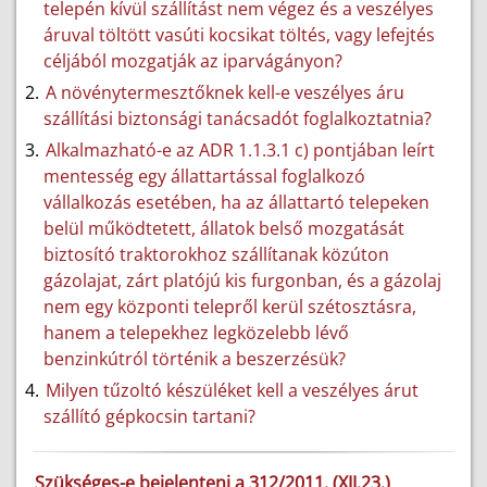
telepén kívül szállítást nem végez és a veszélyes
áruval töltött vasúti kocsikat töltés, vagy lefejtés
céljából mozgatják az iparvágányon?
A növénytermesztőknek kell-e veszélyes áru
szállítási biztonsági tanácsadót foglalkoztatnia?
Alkalmazható-e az ADR 1.1.3.1 c) pontjában leírt
mentesség egy állattartással foglalkozó
vállalkozás esetében, ha az állattartó telepeken
belül működtetett, állatok belső mozgatását
biztosító traktorokhoz szállítanak közúton
gázolajat, zárt platójú kis furgonban, és a gázolaj
nem egy központi telepről kerül szétosztásra,
hanem a telepekhez legközelebb lévő
benzinkútról történik a beszerzésük?
Milyen tűzoltó készüléket kell a veszélyes árut
szállító gépkocsin tartani?
Szükséges-e bejelenteni a 312/2011. (XII.23.)