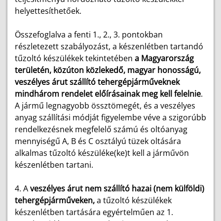
helyettesíthetőek.
Összefoglalva a fenti 1., 2., 3. pontokban
részletezett szabályozást, a készenlétben tartandó
tűzoltó készülékek tekintetében
a Magyarország
területén, közúton közlekedő, magyar honosságú,
veszélyes árut szállító tehergépjárműveknek
mindhárom rendelet előírásainak meg kell felelnie
.
A jármű legnagyobb össztömegét, és a veszélyes
anyag szállítási módját figyelembe véve a szigorúbb
rendelkezésnek megfelelő számú és oltóanyag
mennyiségű A, B és C osztályú tüzek oltására
alkalmas tűzoltó készüléke(ke)t kell a járművön
készenlétben tartani.
4. A
veszélyes árut nem szállító hazai (nem külföldi)
tehergépjárműveken,
a tűzoltó készülékek
készenlétben tartására egyértelműen az 1.