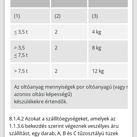
(1)
(2)
(3)
<
3,5 t
2
4 kg
> 3,5
2
8 kg
<
7,5 t
> 7,5 t
2
12 kg
Az oltóanyag mennyiségek por oltóanyagú (vagy más,
azonos oltási képességű)
készülékekre értendők.
8.1.4.2 Azokat a szállítóegységeket, amelyek az
1.1.3.6 bekezdés szerint végeznek veszélyes áru
szállítást, egy darab, A, B és C tűzosztályú tüzek