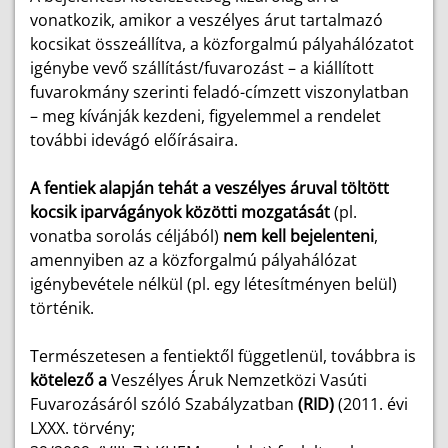
vonatkozik, amikor a veszélyes árut tartalmazó
kocsikat összeállítva, a közforgalmú pályahálózatot
igénybe vevő szállítást/fuvarozást – a kiállított
fuvarokmány szerinti feladó-címzett viszonylatban
– meg kívánják kezdeni, figyelemmel a rendelet
további idevágó előírásaira.
A fentiek alapján tehát a veszélyes áruval töltött
kocsik iparvágányok közötti mozgatását
(pl.
vonatba sorolás céljából)
nem kell bejelenteni
,
amennyiben az a közforgalmú pályahálózat
igénybevétele nélkül (pl. egy létesítményen belül)
történik.
Természetesen a fentiektől függetlenül, továbbra is
kötelező a
Veszélyes Áruk Nemzetközi Vasúti
Fuvarozásáról szóló Szabályzatban
(RID)
(2011. évi
LXXX. törvény;