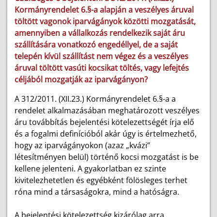
Kormányrendelet 6.§-a alapján a veszélyes áruval
töltött vagonok iparvágányok közötti mozgatását,
amennyiben a vállalkozás rendelkezik saját áru
szállítására vonatkozó engedéllyel, de a saját
telepén kívül szállítást nem végez és a veszélyes
áruval töltött vasúti kocsikat töltés, vagy lefejtés
céljából mozgatják az iparvágányon?
A 312/2011. (XII.23.) Kormányrendelet 6.§-a a
rendelet alkalmazásában meghatározott veszélyes
áru továbbítás bejelentési kötelezettségét írja elő
és a fogalmi definícióból akár úgy is értelmezhető,
hogy az iparvágányokon (azaz „kvázi”
létesítményen belül) történő kocsi mozgatást is be
kellene jelenteni. A gyakorlatban ez szinte
kivitelezhetetlen és egyébként fölösleges terhet
róna mind a társaságokra, mind a hatóságra.
A bejelentési kötelezettség kizárólag arra