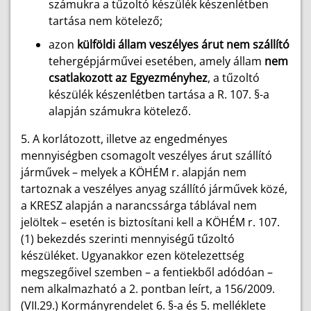
számukra a tűzoltó készülék készenlétben
tartása nem kötelező;
azon
külföldi állam veszélyes árut nem szállító
tehergépjárművei esetében, amely állam
nem
csatlakozott az Egyezményhez
, a tűzoltó
készülék készenlétben tartása a R. 107. §-a
alapján számukra kötelező.
5. A korlátozott, illetve az engedményes
mennyiségben csomagolt veszélyes árut szállító
járművek – melyek a KÖHÉM r. alapján nem
tartoznak a veszélyes anyag szállító járművek közé,
a KRESZ alapján a narancssárga táblával nem
jelöltek – esetén is biztosítani kell a KÖHÉM r. 107.
(1) bekezdés szerinti mennyiségű tűzoltó
készüléket. Ugyanakkor ezen kötelezettség
megszegőivel szemben – a fentiekből adódóan –
nem alkalmazható a 2. pontban leírt, a 156/2009.
(VII.29.) Kormányrendelet 6. §-a és 5. melléklete