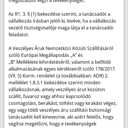
megbízásból végzi a tevékenységet.
Az R1. 3. § (1) bekezdése szerint, a tanácsadót a
vállalkozás írásban jelöli ki, kivéve, ha a vállalkozás
vezető tisztségviselője maga látja el a tanácsadói
feladatot.
A Veszélyes Áruk Nemzetközi Közúti Szállításáról
szóló Európai Megállapodás „A” és
„B” Melléklete kihirdetéséről, valamint a belföldi
alkalmazásának egyes kérdéseiről szóló 178/2017.
(VII. 5) Korm. rendelet (a továbbiakban: ADR) 2.
melléklet 1.8.3.1 bekezdése szerint minden
vállalkozásnak, amely veszélyes árut közúton
szállít, fuvaroz vagy ahhoz kapcsolódó
csomagolást, berakást, töltést vagy kirakást végez,
egy vagy több veszélyes áru szállítási biztonsági
tanácsadót kell kineveznie, aki azért felelős, hogy
segítse megelőzni, hogy e tevékenységek