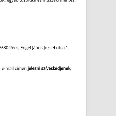
et, egyéb tűzoltási és műszaki mentési
630 Pécs, Engel János József utca 1.
u
e-mail címen
jelezni szíveskedjenek
,