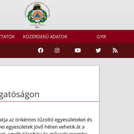
ZTATÓK
KÖZÉRDEKŰ ADATOK
GYIK
zgatóságon
tja az önkéntes tűzoltó egyesületeket és
i egyesületek jövő héten vehetik át a