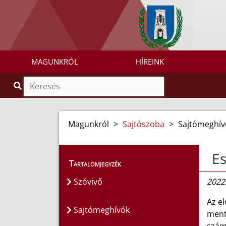
MAGUNKRÓL
HÍREINK
Magunkról
>
Sajtószoba
>
Sajtómeghív
Es
Tartalomjegyzék
Szóvivő
2022
Az e
Sajtómeghívók
ment