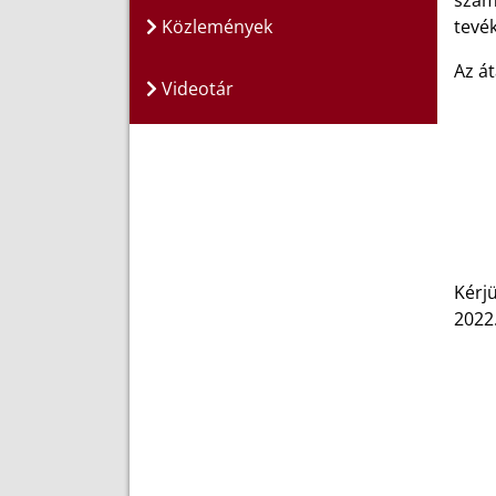
szám
Közlemények
tevé
Az át
Videotár
Kérj
2022.