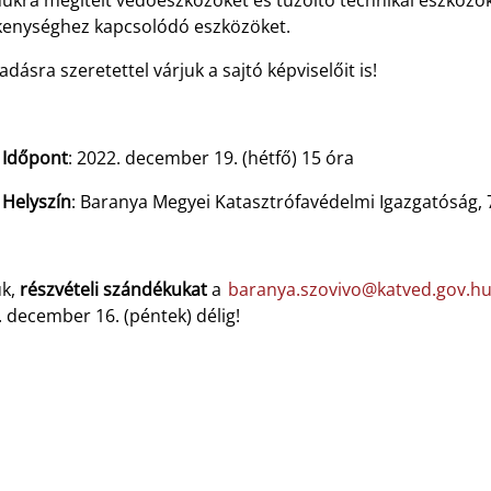
ukra megítélt védőeszközöket és tűzoltó technikai eszközök
kenységhez kapcsolódó eszközöket.
adásra szeretettel várjuk a sajtó képviselőit is!
Időpont
: 2022. december 19. (hétfő) 15 óra
Helyszín
: Baranya Megyei Katasztrófavédelmi Igazgatóság, 7
ük,
részvételi szándékukat
a
baranya.szovivo@katved.gov.h
 december 16. (péntek) délig!