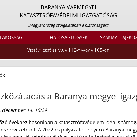
BARANYA VÁRMEGYEI
KATASZTRÓFAVÉDELMI IGAZGATÓSÁG
„Magyarország szolgálatában a biztonságért”
LAKOSSÁG
HATÓSÁGI ÜGYEK
SZAKMAI TÁJÉKO
Veszély esetén hívja a 112-t vagy a 105-öt!
ók
zközátadás a Baranya megyei iga
. december 14. 15:29
lőző évekhez hasonlóan a katasztrófavédelem idén is támoga
őszervezeteket. A 2022-es pályázatot elnyerő Baranya megye