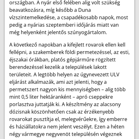
országban. A nyár első felében alig volt szükség
beavatkozásra, míg később a Duna
vízszintemelkedése, a csapadékosabb napok, most
pedig a nyárias szeptemberi időjárás miatt van
még helyenként jelentős szúnyogártalom.
A következő napokban a kifejlett rovarok ellen kell
fellépni, a szakemberek földi permetezéssel, az esti,
éjszakai órákban, platós gépjárműre rögzített
berendezéssel kezelik a települések lakott
területeit. A legtöbb helyen az úgynevezett ULV
eljárást alkalmazák, ami azt jelenti, hogy a
permetszert nagyon kis mennyiségben – alig több
mint 0,5 liter hektáranként – apró cseppekre
porlasztva juttatják ki. A készítmény az alacsony
dózisnak köszönhetően csak az érzékenyebb
rovarokat pusztítja el, melegvérűekre, így emberre
és háziállatokra nem jelent veszélyt. Ezen a héten
négy vármegye negyvenöt településén végeznek