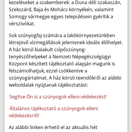
kezeléseket a szakemberek: a Duna déli szakaszán,
Szekszárd, Baja és Mohács környékén, valamint
Somogy vármegye egyes településein gyérítik a
vérszívókat.
Sok szúnyogfaj számára a lakókörnyezetünkben
létrejövő vízmegállások jelentenek ideális élőhelyet.
A ház körül kialakult csípőszúnyog-
tenyészőhelyeket a Nemzeti Népegészségügyi
Központ készített tájékoztató alapján magunk is
felszámolhatjuk, ezzel csökkentve a
szúnyogártalmat. A ház körüli teendőkről az alábbi
weboldalak nyújtanak tájékoztatást:
Segítse Ön is a szúnyogok elleni védekezést!
Általános tájékoztató a szúnyogok elleni
védekezésről!
Az alábbi linken érhető el az aktuális hét