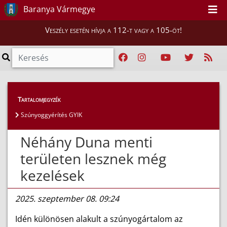
Baranya Vármegye
Veszély esetén hívja a 112-t vagy a 105-öt!
Híreink
>
Szúnyoggyérítés
Tartalomjegyzék
Szúnyoggyérítés GYIK
Néhány Duna menti
területen lesznek még
kezelések
2025. szeptember 08. 09:24
Idén különösen alakult a szúnyogártalom az