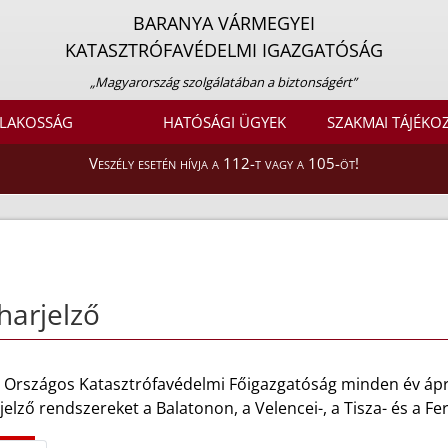
BARANYA VÁRMEGYEI
KATASZTRÓFAVÉDELMI IGAZGATÓSÁG
„Magyarország szolgálatában a biztonságért”
LAKOSSÁG
HATÓSÁGI ÜGYEK
SZAKMAI TÁJÉKO
Veszély esetén hívja a 112-t vagy a 105-öt!
harjelző
 Országos Katasztrófavédelmi Főigazgatóság minden év áprili
jelző rendszereket a Balatonon, a Velencei-, a Tisza- és a Fe