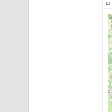
Ba
Tér