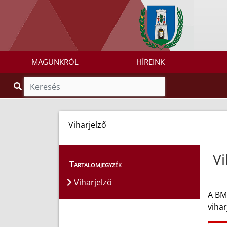
MAGUNKRÓL
HÍREINK
Viharjelző
Vi
Tartalomjegyzék
Viharjelző
A BM
vihar