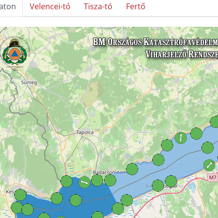
laton
Velencei-tó
Tisza-tó
Fertő
kép betöltése...