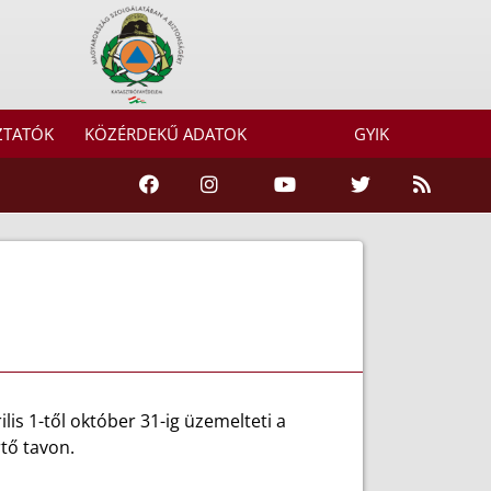
ZTATÓK
KÖZÉRDEKŰ ADATOK
GYIK
s 1-től október 31-ig üzemelteti a
rtő tavon.