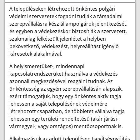
A településeken létrehozott önkéntes polgári
védelmi szervezetek fogadni tudják a társadalmi
szerepvállalásra kész állampolgárok jelentkezését,
és egyben a védekezéskor biztosítják a szervezett,
szakmailag felkészült jelenlétet a helyben
bekövetkező, védekezést, helyreállítást igénylő
káresetek alakalmával.
A helyismeretüket-, mindennapi
kapcsolatrendszerüket használva a védekezés
azonnali megkezdésével reagálni tudnak. Az
önkéntesség az egyén szerepvállalásán alapszik,
ezért támogatjuk, hogy egy önkéntes aktív tagja
lehessen a saját településének védelmére
létrehozott csapatban, de többletet vállalva tagja
lehessen egy területi rendeltetésű (akár járási-,
vármegyei-, vagy országos) mentőcsoportnak is.
Alkalmazásuk az adott településen (segítségnyújtás