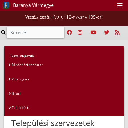
Baranya Vármegye
Veszély esetén hívja a 112-t vagy a 105-öt!
Magunkról
>
Mentőcsoportok
>
Települési
Tartalomjegyzék
Minősítési rendszer
Vármegyei
Járási
Települési
Települési szervezetek