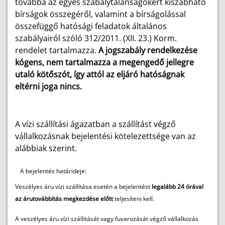
továbbá az egyes szabálytalanságokért kiszabható
bírságok összegéről, valamint a bírságolással
összefüggő hatósági feladatok általános
szabályairól szóló 312/2011. (XII. 23.) Korm.
rendelet tartalmazza.
A jogszabály rendelkezése
kógens, nem tartalmazza a megengedő jellegre
utaló kötőszót, így attól az eljáró hatóságnak
eltérni joga nincs.
A vízi szállítási ágazatban a szállítást végző
vállalkozásnak bejelentési kötelezettsége van az
alábbiak szerint.
A bejelentés határideje:
Veszélyes áru vízi szállítása esetén a bejelentést
legalább 24 órával
az árutovábbítás megkezdése előtt
teljesíteni kell.
A veszélyes áru vízi szállítását vagy fuvarozását végző vállalkozás