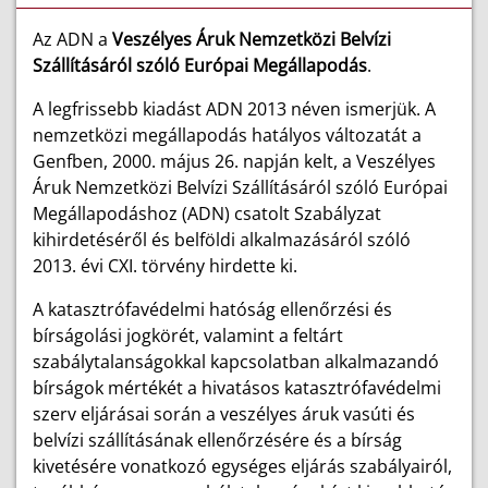
Az ADN a
Veszélyes Áruk Nemzetközi Belvízi
Szállításáról szóló Európai Megállapodás
.
A legfrissebb kiadást ADN 2013 néven ismerjük. A
nemzetközi megállapodás hatályos változatát a
Genfben, 2000. május 26. napján kelt, a Veszélyes
Áruk Nemzetközi Belvízi Szállításáról szóló Európai
Megállapodáshoz (ADN) csatolt Szabályzat
kihirdetéséről és belföldi alkalmazásáról szóló
2013. évi CXI. törvény hirdette ki.
A katasztrófavédelmi hatóság ellenőrzési és
bírságolási jogkörét, valamint a feltárt
szabálytalanságokkal kapcsolatban alkalmazandó
bírságok mértékét a hivatásos katasztrófavédelmi
szerv eljárásai során a veszélyes áruk vasúti és
belvízi szállításának ellenőrzésére és a bírság
kivetésére vonatkozó egységes eljárás szabályairól,