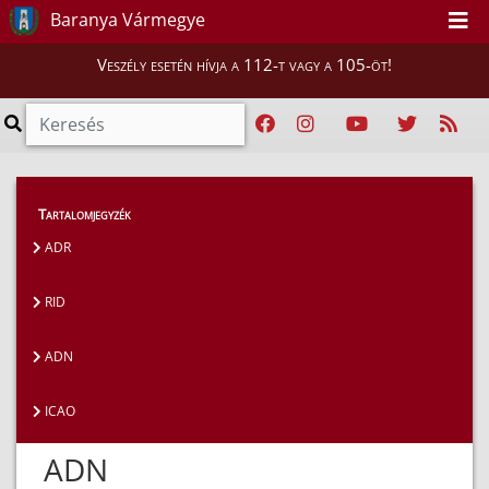
Baranya Vármegye
Veszély esetén hívja a 112-t vagy a 105-öt!
Hatósági ügyek
>
Veszélyesáru-szállítás
>
ADN
Tartalomjegyzék
ADR
RID
ADN
ICAO
ADN