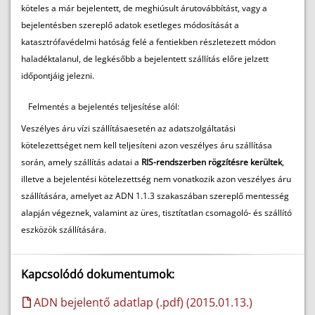
köteles a már bejelentett, de meghiúsult árutovábbítást, vagy a
bejelentésben szereplő adatok esetleges módosítását a
katasztrófavédelmi hatóság felé a fentiekben részletezett módon
haladéktalanul, de legkésőbb a bejelentett szállítás előre jelzett
időpontjáig jelezni.
Felmentés a bejelentés teljesítése alól:
Veszélyes áru vízi szállításaesetén az adatszolgáltatási
kötelezettséget nem kell teljesíteni azon veszélyes áru szállítása
során, amely szállítás adatai a
RIS-rendszerben rögzítésre kerültek
,
illetve a bejelentési kötelezettség nem vonatkozik azon veszélyes áru
szállítására, amelyet az ADN 1.1.3 szakaszában szereplő mentesség
alapján végeznek, valamint az üres, tisztítatlan csomagoló- és szállító
eszközök szállítására.
Kapcsolódó dokumentumok:
ADN bejelentő adatlap (.pdf) (2015.01.13.)