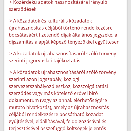
> Közérdekű adatok hasznosítására irányuló
szerződések
> A közadatok és kulturális közadatok
újrahasznosítás céljából történő rendelkezésre
bocsátásáért fizetendő díjak általános jegyzéke, a
díjszámítás alapját képező tényezőkkel együttesen
> A közadatok újrahasznosításáról szóló törvény
szerinti jogorvoslati tájékoztatás
> A közadatok újrahasznosításáról szóló törvény
szerinti azon jogszabály, közjogi
szervezetszabályozó eszköz, közszolgáltatási
szerződés vagy más kötelező erővel bíró
dokumentum (vagy az annak elérhetőségére
mutató hivatkozás), amely az újrahasznosítás
céljából rendelkezésre bocsátható közadat
gyűjtésével, előállításával, feldolgozásával és
terjesztésével összefüggő költségek jelentős