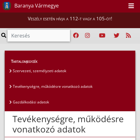
Baranya Vármegye
Veszély esetén hívja a 112-t vagy a 105-öt!
Közérdekű adatok
>
Általános közzétételi lista
>
Tartalomjegyzék
Tevékenységre, működésre vonatkozó adatok
Szervezeti, személyzeti adatok
Tevékenységre, működésre vonatkozó adatok
Gazdálkodási adatok
Tevékenységre, működésre
vonatkozó adatok